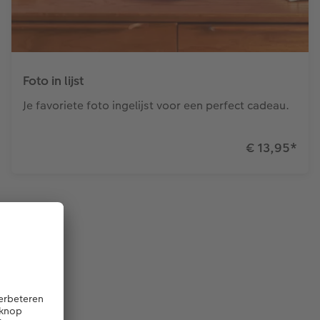
Foto in lijst
Je favoriete foto ingelijst voor een perfect cadeau.
€ 13,95
*