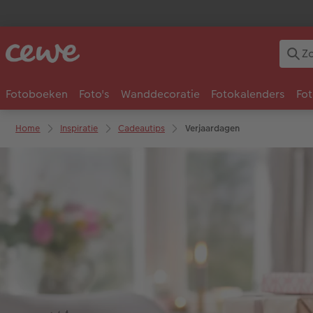
Fotoboeken
Foto's
Wanddecoratie
Fotokalenders
Fo
Home
Inspiratie
Cadeautips
Verjaardagen