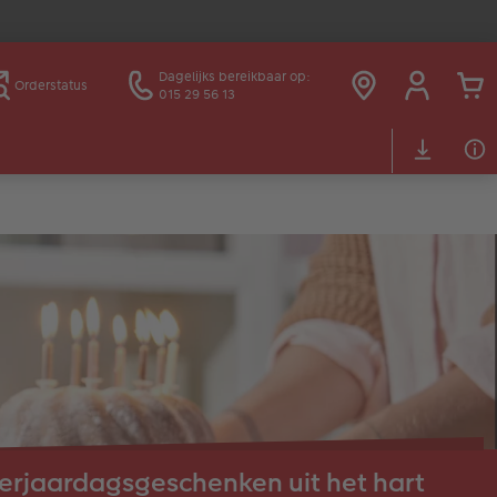
Dagelijks bereikbaar op:
Orderstatus
015 29 56 13
erjaardagsgeschenken uit het hart