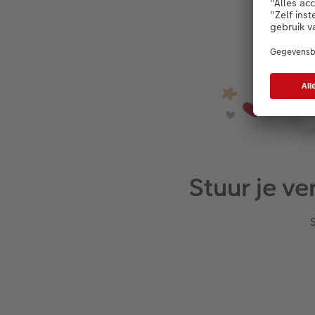
Stuur je v
S