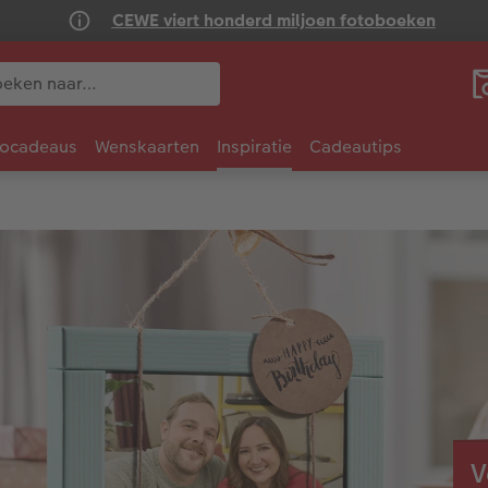
CEWE viert honderd miljoen fotoboeken
tocadeaus
Wenskaarten
Inspiratie
Cadeautips
V