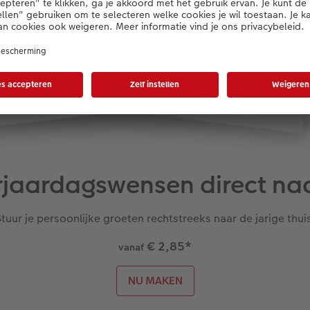
erjaardagswensen direct naa
tuur je persoonlijke groeten rechtstreeks naar de jarige thui
€ 2,85
*
vanaf
NU MAKEN