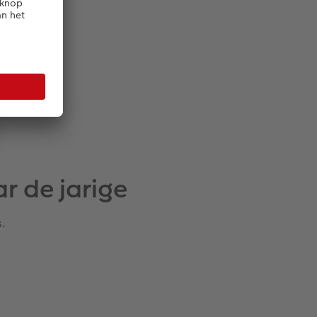
r de jarige
s.