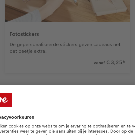
Fotostickers
De gepersonaliseerde stickers geven cadeaus net
dat beetje extra.
€ 3,25
*
vanaf