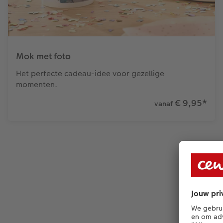
Mok met foto
Het perfecte cadeau-idee voor gezellige
momenten.
€ 9,95
*
vanaf