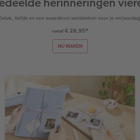
edeelde herinneringen vier
Geluk, liefde en een waardevol aandenken voor je verjaardag
€ 28,95
*
vanaf
NU MAKEN