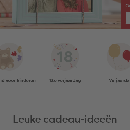
On
d voor kinderen
18e verjaardag
Verjaard
Leuke cadeau-ideeën