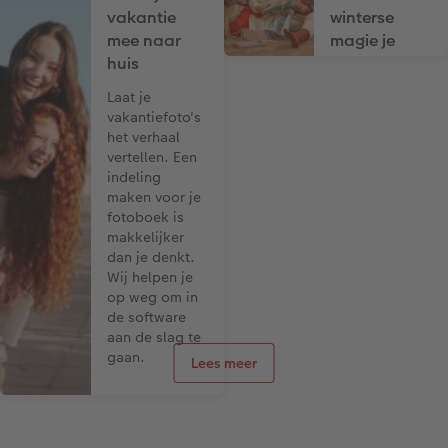
vakantie
winterse
mee naar
magie je
huis
inspireren
Laat je
De gezellige
vakantiefoto's
wintermaanden
het verhaal
zijn perfect om
vertellen. Een
je creativiteit
indeling
te laten
maken voor je
bloeien.
fotoboek is
makkelijker
dan je denkt.
Wij helpen je
op weg om in
de software
aan de slag te
gaan.
Lees meer