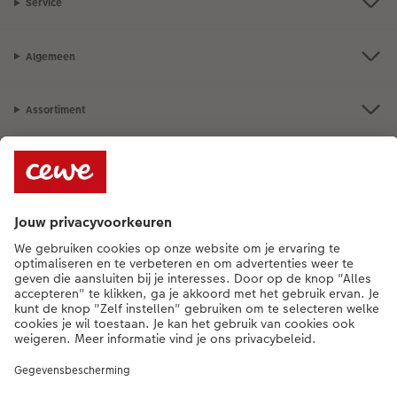
Service
Algemeen
Assortiment
Als je een vraag hebt over een product of bestelling, bel ons dan gerust:
015 29 56 13
[ma - vr 9:00 tot 20:00 u | za 9:00 tot 17:00 u | zo 12:00 tot
16:00 u]
NL
|
FR
* Tenzij anders vermeld, zijn alle vermelde prijzen inclusief btw en exclusief