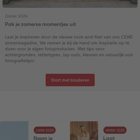
Art Collection
Fotokiosk
CEWE Magazine
Zomer 2026
Pak je zomerse momentjes uit
Ontwerpopties
Alle extra's
Tipa Awards
Laat je inspireren door de nieuwe look-and-feel van ons CEWE
Tips voor fotoboeken
zomermagazine. We nemen je bij de hand om inspiratie op te
doen voor je eigen fotoproducten. Met tips voor
Opslag in CEWE myPhotos
achtergronden, lettertypes, lay-outs, kleuren en natuurlijk ook
fotografietips!
Start met bladeren
Lente 2026
Winter 2025
Neem je
Laat