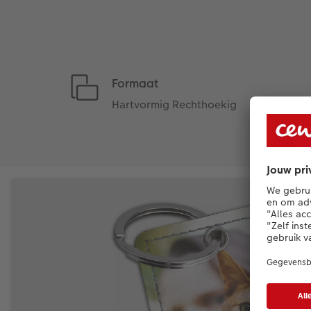
Formaat
Hartvormig Rechthoekig