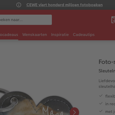
CEWE viert honderd miljoen fotoboeken
tocadeaus
Wenskaarten
Inspiratie
Cadeautips
Foto-
Sleutel
Liefdevo
sleutelh
flexi
in re
met j