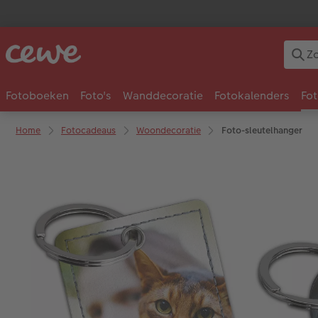
Fotoboeken
Foto's
Wanddecoratie
Fotokalenders
Fo
Home
Fotocadeaus
Woondecoratie
Foto-sleutelhanger