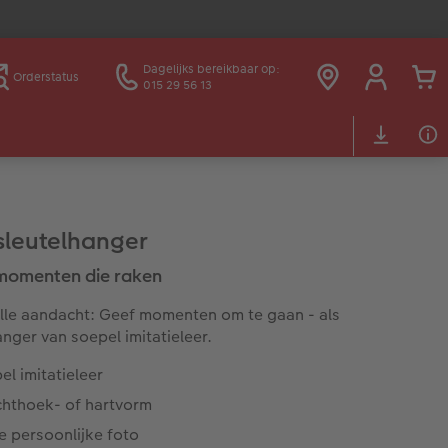
Dagelijks bereikbaar op:
Orderstatus
015 29 56 13
sleutelhanger
momenten die raken
lle aandacht: Geef momenten om te gaan - als
anger van soepel imitatieleer.
bel imitatieleer
chthoek- of hartvorm
e persoonlijke foto