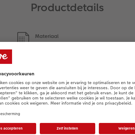
Productdetails
Materiaal
soepel imitatieleer in zwart