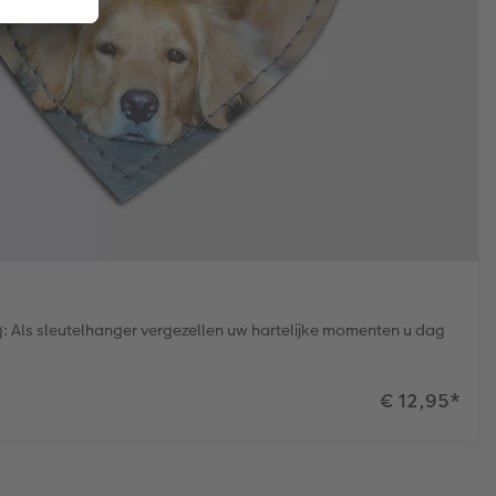
: Als sleutelhanger vergezellen uw hartelijke momenten u dag
€ 12,95
*