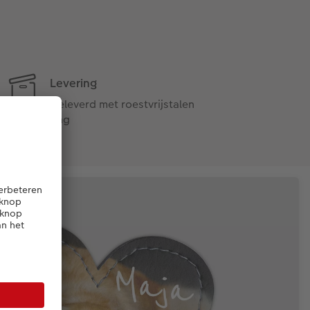
Levering
Geleverd met roestvrijstalen
ring