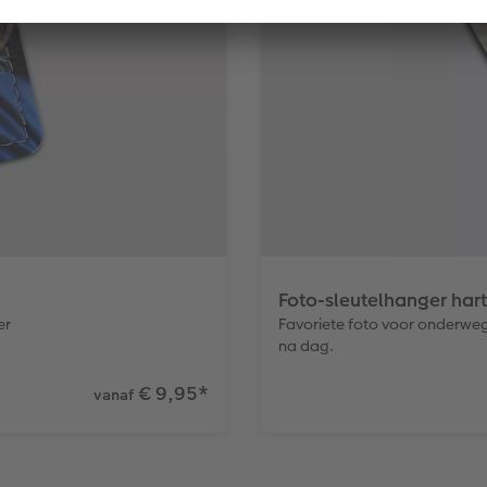
Foto-sleutelhanger hart
er
Favoriete foto voor onderweg
na dag.
€ 9,95
*
vanaf