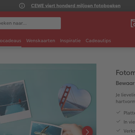
CEWE viert honderd miljoen fotoboeken
tocadeaus
Wenskaarten
Inspiratie
Cadeautips
Foto
Bewaar
Je lievel
hartvorm
Plat
In vi
Verkr