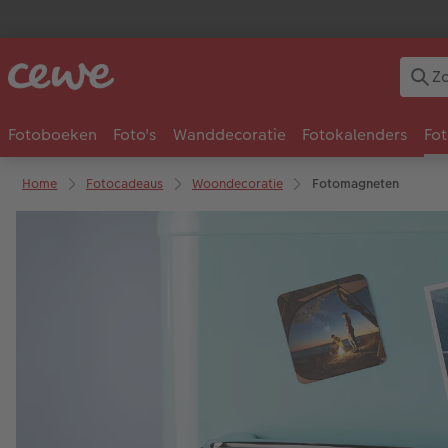
Fotoboeken
Foto's
Wanddecoratie
Fotokalenders
Fo
Home
Fotocadeaus
Woondecoratie
Fotomagneten