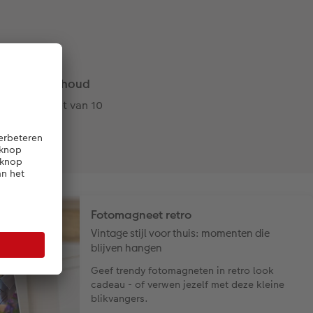
Inhoud
Set van 10
Fotomagneet retro
Vintage stijl voor thuis: momenten die
blijven hangen
Geef trendy fotomagneten in retro look
cadeau - of verwen jezelf met deze kleine
blikvangers.