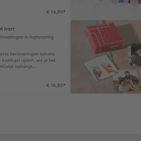
€ 14,95
*
t hart
rinneringen in hartvormig
este herinneringen telkens
e koelkast opent, als je het
ijstje ophangt...
€ 19,95
*