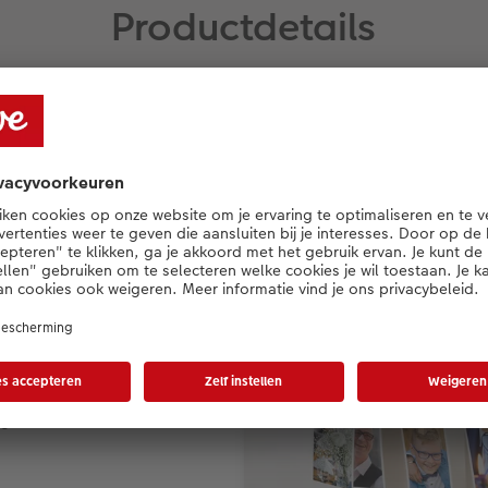
Productdetails
Materiaal
Foto op magneetfolie
 strips
tot 4 foto's per magneet
vier foto's is elke magneet een
nger om uit te delen of cadeau