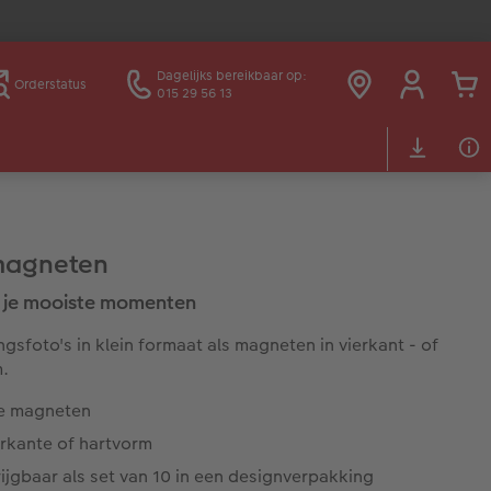
Dagelijks bereikbaar op:
Orderstatus
015 29 56 13
magneten
 je mooiste momenten
ingsfoto's in klein formaat als magneten in vierkant - of
.
te magneten
erkante of hartvorm
ijgbaar als set van 10 in een designverpakking