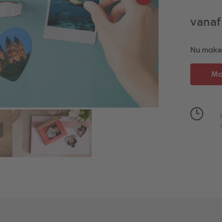
vanaf
Nu maken