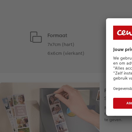
Formaat
7x7cm (hart)
6x6cm (vierkant)
Fotomagneet
Set van 5 met 
Met maximaal 
trendy blikva
te geven.