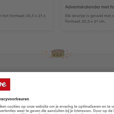
Adventskalender met fo
n het formaat 30,5 x 21 x
Elk deurtje is gevuld met
Formaat 30,5 x 21 cm.
tskalenders met Ferrero pr