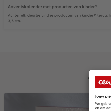
Adventskalender met producten van kinder®
Achter elk deurtje vind je producten van kinder® terug. I
3,5 cm.
Adven