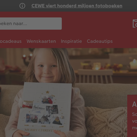
CEWE viert honderd miljoen fotoboeken
tocadeaus
Wenskaarten
Inspiratie
Cadeautips
A
Sa
va
me