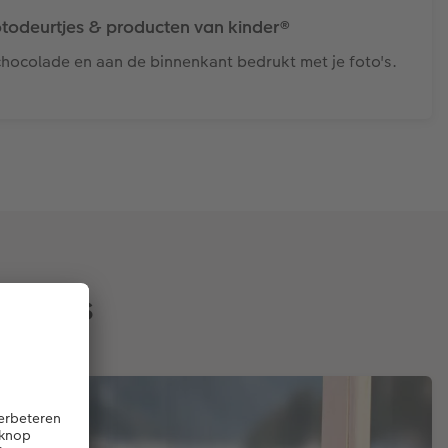
todeurtjes & producten van kinder®
 chocolade en aan de binnenkant bedrukt met je foto's.
alines