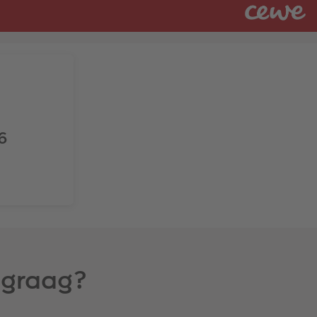
6
j graag?