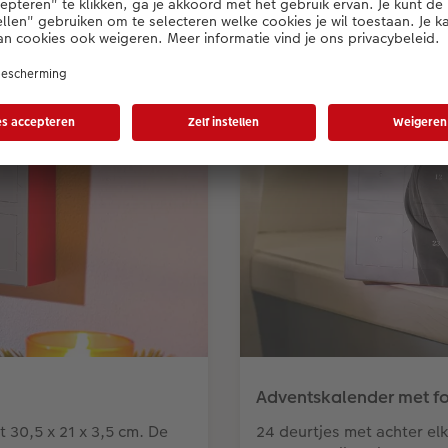
Adventskalender met fot
 30,5 x 21 x 3,5 cm. De
24 deurtjes met achter elk