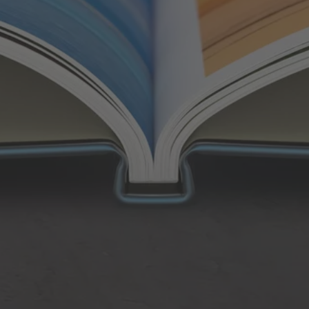
Traditionele binding
De bladen en schutbladen worden op traditionele
wijze met sterke, hoogwaardige lijm aan elkaar
gehecht.
Hoogwaardige verlijming
Uiterst hoogwaardig en stevig
Verkrijgbaar voor elk CEWE FOTOBOEK
harde kaft met standaard papier