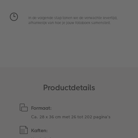
Art Collection
Fotokiosk
CEWE Magazine
In de volgende stap tonen we de verwachte levertijd,
afhankelijk van hoe je jouw fotoboek samenstelt.
Ontwerpopties
Alle extra's
Tipa Awards
Tips voor fotoboeken
Opslag in CEWE myPhotos
Productdetails
Formaat:
Ca. 28 x 36 cm met 26 tot 202 pagina's
Kaften: