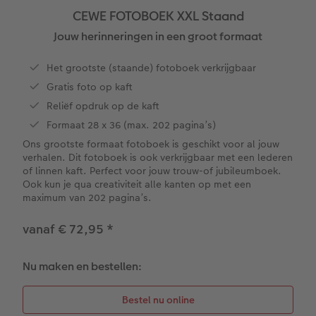
CEWE FOTOBOEK XXL Staand
XXL Liggend
Square prints
Foto op galerijprint
Fineline wandkalender
Textiel
Trouwkaarten
Huwelijk
Cadeaus voor kinderen
Jouw herinneringen in een groot formaat
Compact Liggend
Fine art prints
Foto op forex
Om op te schrijven
Fotomagneten
Babykaarten
Huisdieren
Cadeaus voor dieren
Het grootste (staande) fotoboek verkrijgbaar
 & App
Gratis foto op kaft
Compact Vierkant
Mini prints
Foto op hout
Met designs
Telefoonhoesjes
Verjaardagskaarten
Woondecoratietips
Duurzamere cadeaus
Reliëf opdruk op de kaft
en
Formaat 28 x 36 (max. 202 pagina’s)
Kids
Foto in lijst
Foto op hexxas
Alle extra's
Fotogeschenkbox
Communiekaarten
Fotoboektips
Ons grootste formaat fotoboek is geschikt voor al jouw
verhalen. Dit fotoboek is ook verkrijgbaar met een lederen
Papiersoorten
Premium poster
Meerluik
CEWE Cadeaubon
Alle thema's
Fotografietips
of linnen kaft. Perfect voor jouw trouw-of jubileumboek.
Ook kun je qua creativiteit alle kanten op met een
maximum van 202 pagina’s.
Kaftsoorten
Fotosets
Wanddecoratie in lijst
Art Prints
Met reliëfopdruk
CEWE myPhotos
vanaf € 72,95
*
Mogelijkheden
Fotostickers
Alle extra's
Cadeautips
Webinars
Nu maken en bestellen:
Reliëfopdruk
Fotobox
Videotutorials
Alle extra's
Pasfoto's maken
Fotowedstrijden