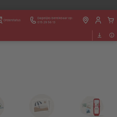
Dagelijks bereikbaar op:
Orderstatus
015 29 56 13