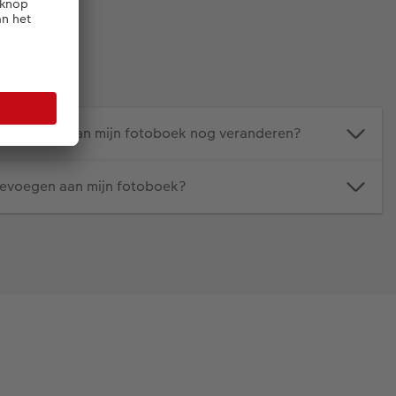
papiersoort van mijn fotoboek nog veranderen?
oevoegen aan mijn fotoboek?