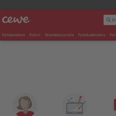
Fotoboeken
Foto's
Wanddecoratie
Fotokalenders
Fo