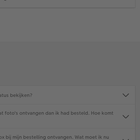
atus bekijken?
at foto's ontvangen dan ik had besteld. Hoe komt
 bij mijn bestelling ontvangen. Wat moet ik nu