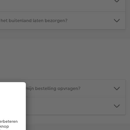
n het buitenland laten bezorgen?
e factuur van mijn bestelling opvragen?
en inzien?