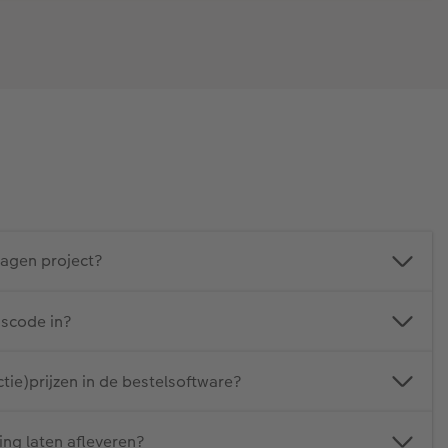
agen project?
gscode in?
ctie)prijzen in de bestelsoftware?
ing laten afleveren?