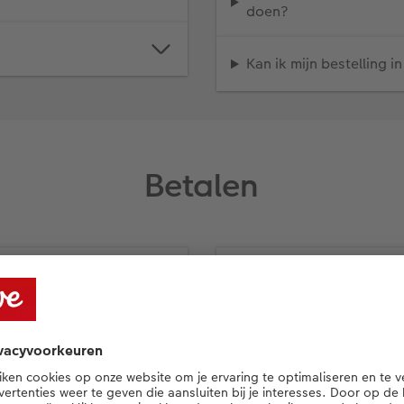
doen?
Kan ik mijn bestelling i
Betalen
Hoe kan ik een officiël
Waar kan ik mijn factur