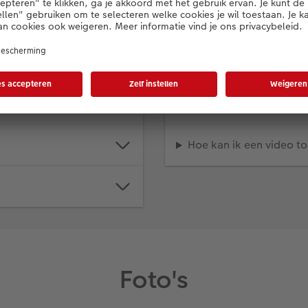
Fotoboeken
Kan ik het formaat of 
Hoe kan ik een video t
Foto's