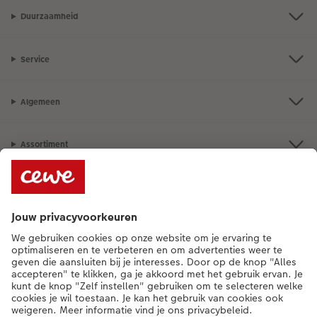
Duurzaamheid
Service
Algemeen
Assortiment
Als je een vraag hebt over een product of bestelling, bel ons dan gerust:
015 29 56 13
[ma - vr 9:00 tot 20:00 u | za 9:00 tot 17:00 u | zo 12:00 tot
16:00 u]
NL
|
FR