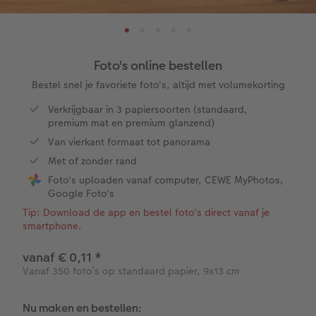
XL
Retro prints
Foto op acrylglas
Verjaardagskalenders
Speelgoed
Menu- en tafelkaarten
Baby & Kind
Cadeaus voor haar
XXL Staand
Mini retro prints
Foto op aluminium
Papiersoorten
School & Kantoor
Kaart met insteekfoto
Familie
Cadeaus voor grootouders
Foto's online bestellen
XXL Liggend
Square prints
Foto op galerijprint
Fineline wandkalender
Textiel
Trouwkaarten
Huwelijk
Cadeaus voor kinderen
Bestel snel je favoriete foto's, altijd met volumekorting
Verkrijgbaar in 3 papiersoorten (standaard,
Compact Liggend
Fine art prints
Foto op forex
Om op te schrijven
Fotomagneten
Babykaarten
Huisdieren
Cadeaus voor dieren
premium mat en premium glanzend)
 & App
Van vierkant formaat tot panorama
Compact Vierkant
Mini prints
Foto op hout
Met designs
Telefoonhoesjes
Verjaardagskaarten
Woondecoratietips
Duurzamere cadeaus
en
Met of zonder rand
Foto's uploaden vanaf computer, CEWE MyPhotos,
Kids
Foto in lijst
Foto op hexxas
Alle extra's
Fotogeschenkbox
Communiekaarten
Fotoboektips
Google Foto's
Tip: Download de app en bestel foto's direct vanaf je
Papiersoorten
Premium poster
Meerluik
CEWE Cadeaubon
Alle thema's
Fotografietips
smartphone.
Kaftsoorten
Fotosets
Wanddecoratie in lijst
Art Prints
Met reliëfopdruk
CEWE myPhotos
vanaf € 0,11
*
Vanaf 350 foto’s op standaard papier, 9x13 cm
Mogelijkheden
Fotostickers
Alle extra's
Cadeautips
Webinars
Nu maken en bestellen: