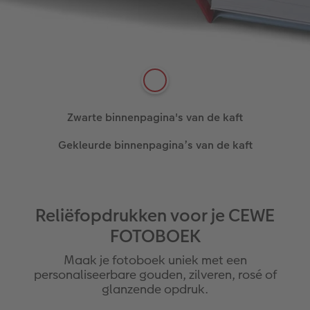
Witte binnenpagina’s van de kaft
Fris wit – met deze klassieke kleur voor de
binnenkant van de kaft creëer je altijd een mooi
Zwarte binnenpagina's van de kaft
geheel.
Elegant zwart – perfect voor een donkere
Gekleurde binnenpagina’s van de kaft
Lees meer
Lees meer
vormgeving van de binnenpagina van je CEWE
FOTOBOEK.
Een kleurrijk palet – volledig aan te passen aan je
Lees meer
ontwerp in het CEWE FOTOBOEK.
Reliëfopdrukken voor je CEWE
FOTOBOEK
Maak je fotoboek uniek met een
personaliseerbare gouden, zilveren, rosé of
glanzende opdruk.