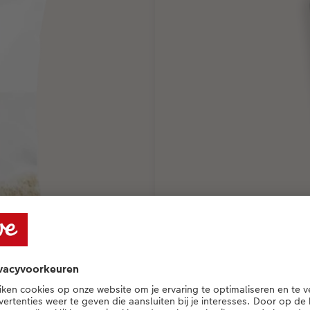
Telefoonhoesjes
k of in de vensterbank.
Van bedrukte telefoonhoesjes to