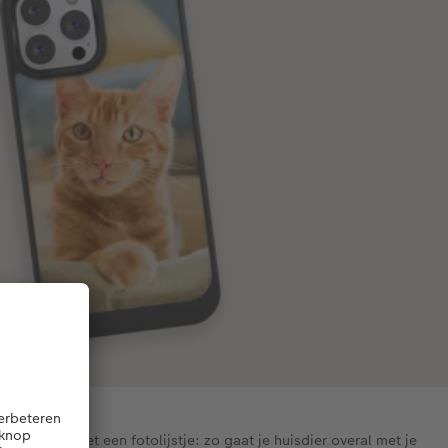
t hoesjes met een fotolijstje: zo gaat je huisdier overal met je