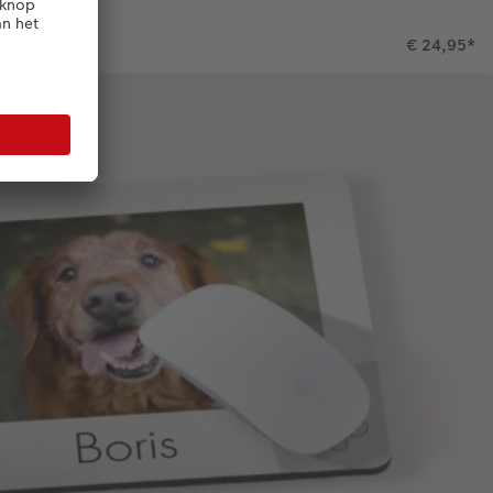
€ 24,95
*