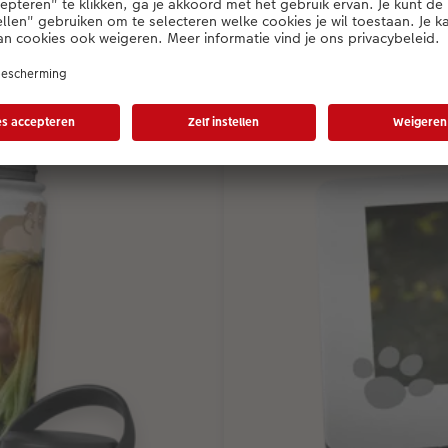
mee.
€ 25,95
*
vanaf