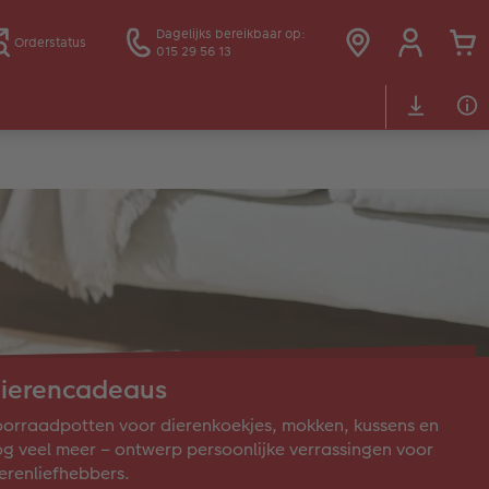
Dagelijks bereikbaar op:
Orderstatus
015 29 56 13
ierencadeaus
orraadpotten voor dierenkoekjes, mokken, kussens en
g veel meer – ontwerp persoonlijke verrassingen voor
erenliefhebbers.