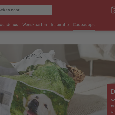
tocadeaus
Wenskaarten
Inspiratie
Cadeautips
D
Vo
no
di