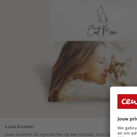
Luxe kussen
Jouw huisdier als eyecatcher op een kussen, voor op bed, de ban