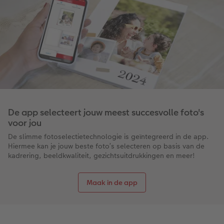
Art Collection
Fotokiosk
CEWE Magazine
Ontwerpopties
Alle extra's
Tipa Awards
Tips voor fotoboeken
Opslag in CEWE myPhotos
De app selecteert jouw meest succesvolle foto's
voor jou
De slimme fotoselectietechnologie is geïntegreerd in de app.
Hiermee kan je jouw beste foto’s selecteren op basis van de
kadrering, beeldkwaliteit, gezichtsuitdrukkingen en meer!
Maak in de app