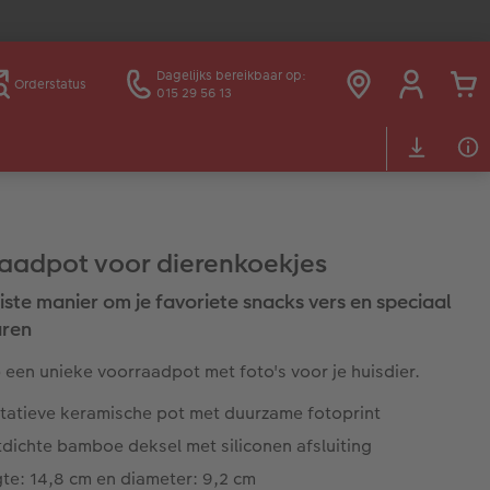
Dagelijks bereikbaar op:
Orderstatus
015 29 56 13
aadpot voor dierenkoekjes
ste manier om je favoriete snacks vers en speciaal
aren
een unieke voorraadpot met foto's voor je huisdier.
itatieve keramische pot met duurzame fotoprint
dichte bamboe deksel met siliconen afsluiting
te: 14,8 cm en diameter: 9,2 cm