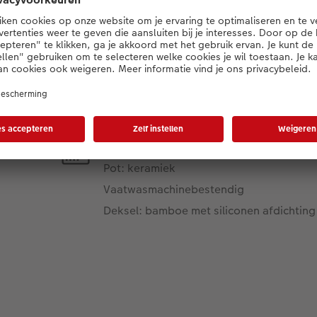
Productdetails
Materiaal
Pot: keramiek
Vaatwasmachinebestendig
Deksel: bamboe met siliconen afdichting