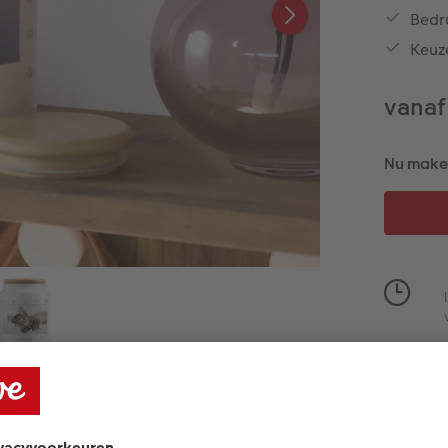
Bedr
Keuze
vanaf
Nu maken