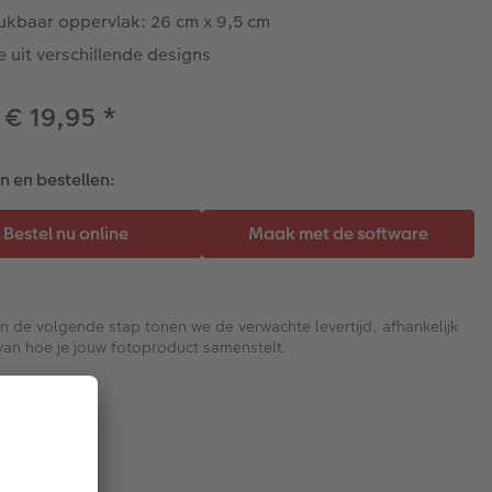
ukbaar oppervlak: 26 cm x 9,5 cm
 uit verschillende designs
 € 19,95
*
 en bestellen:
In de volgende stap tonen we de verwachte levertijd, afhankelijk
van hoe je jouw fotoproduct samenstelt.