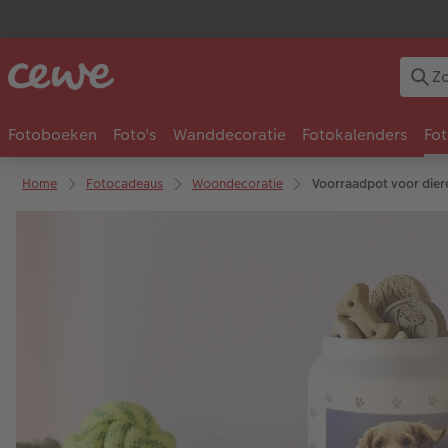
Fotoboeken
Foto's
Wanddecoratie
Fotokalenders
Fo
Home
Fotocadeaus
Woondecoratie
Voorraadpot voor dier