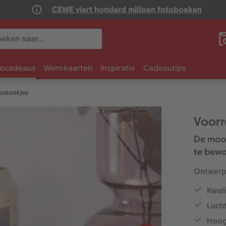
CEWE viert honderd miljoen fotoboeken
tocadeaus
Wenskaarten
Inspiratie
Cadeautips
enkoekjes
Voorr
De mooi
te bew
Ontwerp 
Kwal
Lucht
Hoog