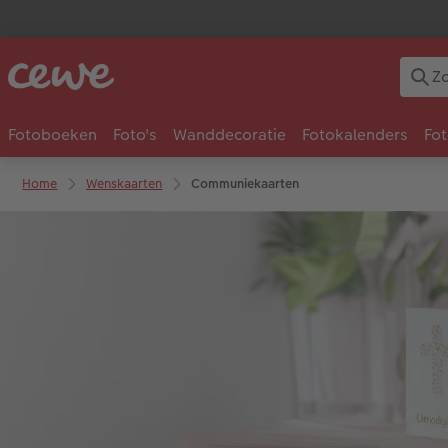
Fotoboeken
Foto's
Wanddecoratie
Fotokalenders
Fo
Home
Wenskaarten
Communiekaarten