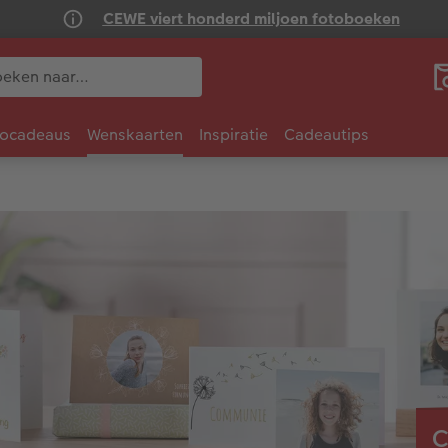
CEWE viert honderd miljoen fotoboeken
tocadeaus
Wenskaarten
Inspiratie
Cadeautips
C