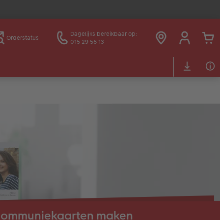
Dagelijks bereikbaar op:
Orderstatus
015 29 56 13
ommuniekaarten maken