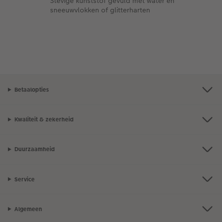
Stevige kunststof gevuld met water en
sneeuwvlokken of glitterharten
Betaalopties
Kwaliteit & zekerheid
Duurzaamheid
Service
Algemeen