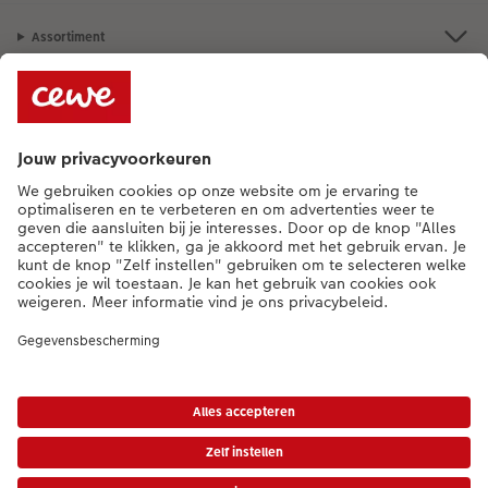
Assortiment
Als je een vraag hebt over een product of bestelling, bel ons dan gerust:
015 29 56 13
[ma - vr 9:00 tot 20:00 u | za 9:00 tot 17:00 u | zo 12:00 tot
16:00 u]
NL
|
FR
* Tenzij anders vermeld, zijn alle vermelde prijzen inclusief btw en exclusief
verwerkings- en verzendkosten.
Prijslijst
|
Algemene voorwaarden
|
Privacy
|
Imprint
|
Toegankelijkheid