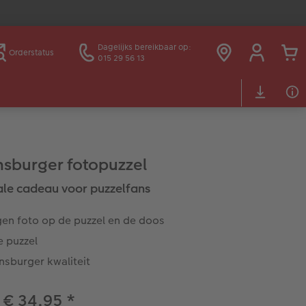
Dagelijks bereikbaar op:
Orderstatus
015 29 56 13
sburger fotopuzzel
ale cadeau voor puzzelfans
gen foto op de puzzel en de doos
e puzzel
nsburger kwaliteit
 € 34,95
*