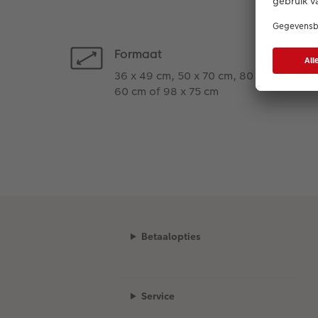
Formaat
36 x 49 cm, 50 x 70 cm, 80 x
60 cm of 98 x 75 cm
Betaalopties
Service