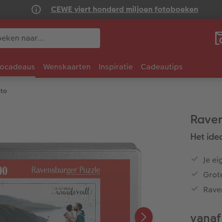
CEWE viert honderd miljoen fotoboeken
tocadeaus
Wenskaarten
Inspiratie
Cadeautips
oto
Raven
Het ide
Je ei
Grot
Rave
vanaf