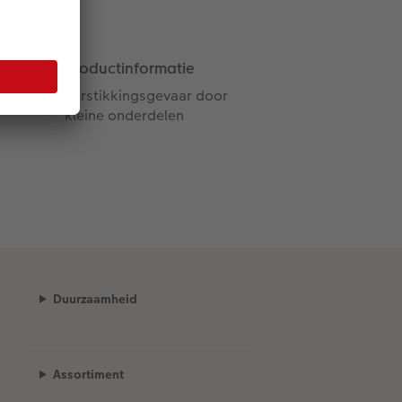
Productinformatie
Verstikkingsgevaar door
kleine onderdelen
Duurzaamheid
Assortiment