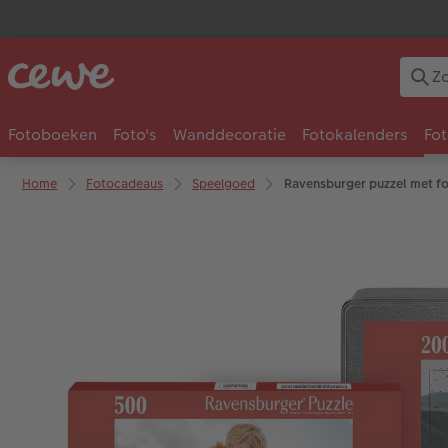
Fotoboeken
Foto's
Wanddecoratie
Fotokalenders
Fo
Home
Fotocadeaus
Speelgoed
Ravensburger puzzel met f