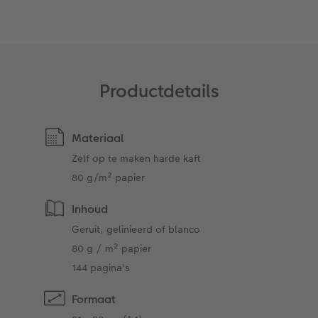
Art Collection
Fotokiosk
CEWE Magazine
Ontwerpopties
Alle extra's
Tipa Awards
Productdetails
Tips voor fotoboeken
Opslag in CEWE myPhotos
Materiaal
Zelf op te maken harde kaft
80 g/m² papier
Inhoud
Geruit, gelinieerd of blanco
80 g / m² papier
144 pagina's
Formaat