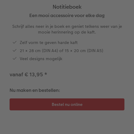
Notitieboek
XXL Liggend
Square prints
Foto op galerijprint
Fineline wandkalender
Textiel
Trouwkaarten
Huwelijk
Cadeaus voor kinderen
Een mooi accessoire voor elke dag
Schrijf alles neer in je boek en geniet telkens weer van je
Compact Liggend
Fine art prints
Foto op forex
Om op te schrijven
Fotomagneten
Babykaarten
Huisdieren
Cadeaus voor dieren
mooie herinnering op de kaft.
 & App
Compact Vierkant
Mini prints
Foto op hout
Met designs
Telefoonhoesjes
Verjaardagskaarten
Woondecoratietips
Duurzamere cadeaus
Zelf vorm te geven harde kaft
en
21 × 28 cm (DIN A4) of 15 × 20 cm (DIN A5)
Kids
Foto in lijst
Foto op hexxas
Alle extra's
Fotogeschenkbox
Communiekaarten
Fotoboektips
Veel designs mogelijk
Papiersoorten
Premium poster
Meerluik
CEWE Cadeaubon
Alle thema's
Fotografietips
vanaf € 13,95
*
Kaftsoorten
Fotosets
Wanddecoratie in lijst
Art Prints
Met reliëfopdruk
CEWE myPhotos
Nu maken en bestellen:
Mogelijkheden
Fotostickers
Alle extra's
Cadeautips
Webinars
Reliëfopdruk
Fotobox
Videotutorials
Alle extra's
Pasfoto's maken
Fotowedstrijden