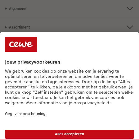
Algemeen
Assortiment
Als je een vraag hebt over een product of bestelling, bel ons dan gerust:
015 29 56 13
[ma - vr 9:00 tot 20:00 u | za 9:00 tot 17:00 u | zo 12:00 tot
16:00 u]
NL
|
FR
* Tenzij anders vermeld, zijn alle vermelde prijzen inclusief btw en exclusief
verwerkings- en verzendkosten.
Prijslijst
|
Algemene voorwaarden
|
Privacy
|
Imprint
|
Toegankelijkheid