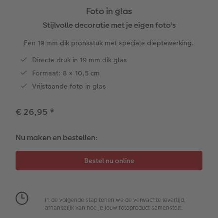
Foto in glas
XXL Liggend
Square prints
Foto op galerijprint
Fineline wandkalender
Textiel
Trouwkaarten
Huwelijk
Cadeaus voor kinderen
Stijlvolle decoratie met je eigen foto's
Een 19 mm dik pronkstuk met speciale dieptewerking.
Compact Liggend
Fine art prints
Foto op forex
Om op te schrijven
Fotomagneten
Babykaarten
Huisdieren
Cadeaus voor dieren
 & App
Directe druk in 19 mm dik glas
Compact Vierkant
Mini prints
Foto op hout
Met designs
Telefoonhoesjes
Verjaardagskaarten
Woondecoratietips
Duurzamere cadeaus
Formaat: 8 × 10,5 cm
en
Vrijstaande foto in glas
Kids
Foto in lijst
Foto op hexxas
Alle extra's
Fotogeschenkbox
Communiekaarten
Fotoboektips
€ 26,95
*
Papiersoorten
Premium poster
Meerluik
CEWE Cadeaubon
Alle thema's
Fotografietips
Nu maken en bestellen:
Kaftsoorten
Fotosets
Wanddecoratie in lijst
Art Prints
Met reliëfopdruk
CEWE myPhotos
Mogelijkheden
Fotostickers
Alle extra's
Cadeautips
Webinars
Reliëfopdruk
Fotobox
Videotutorials
In de volgende stap tonen we de verwachte levertijd,
afhankelijk van hoe je jouw fotoproduct samenstelt.
Alle extra's
Pasfoto's maken
Fotowedstrijden