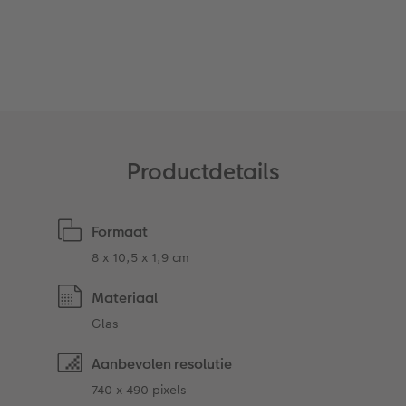
Art Collection
Fotokiosk
CEWE Magazine
Ontwerpopties
Alle extra's
Tipa Awards
Tips voor fotoboeken
Opslag in CEWE myPhotos
Productdetails
Formaat
8 x 10,5 x 1,9 cm
Materiaal
Glas
Aanbevolen resolutie
740 x 490 pixels