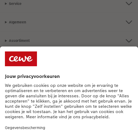
Service
Algemeen
Assortiment
Als je een vraag hebt over een product of bestelling, bel ons dan gerust:
015 29 56 13
[ma - vr 9:00 tot 20:00 u | za 9:00 tot 17:00 u | zo 12:00 tot
16:00 u]
NL
|
FR