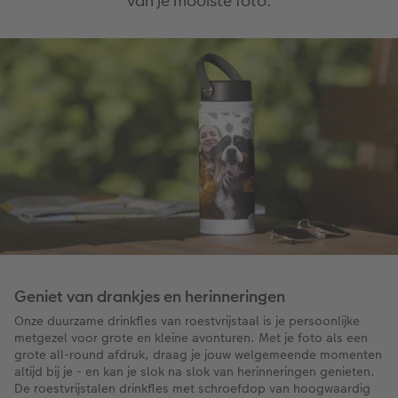
van je mooiste foto.
Geniet van drankjes en herinneringen
Onze duurzame drinkfles van roestvrijstaal is je persoonlijke
metgezel voor grote en kleine avonturen. Met je foto als een
grote all-round afdruk, draag je jouw welgemeende momenten
altijd bij je - en kan je slok na slok van herinneringen genieten.
De roestvrijstalen drinkfles met schroefdop van hoogwaardig