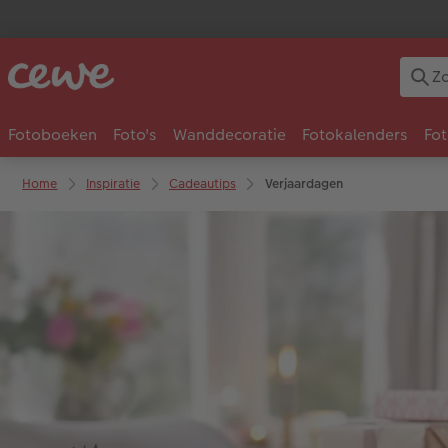
Fotoboeken
Foto's
Wanddecoratie
Fotokalenders
Fo
Home
Inspiratie
Cadeautips
Verjaardagen