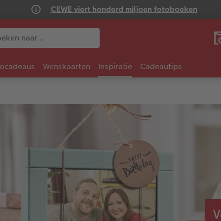
CEWE viert honderd miljoen fotoboeken
tocadeaus
Wenskaarten
Inspiratie
Cadeautips
V