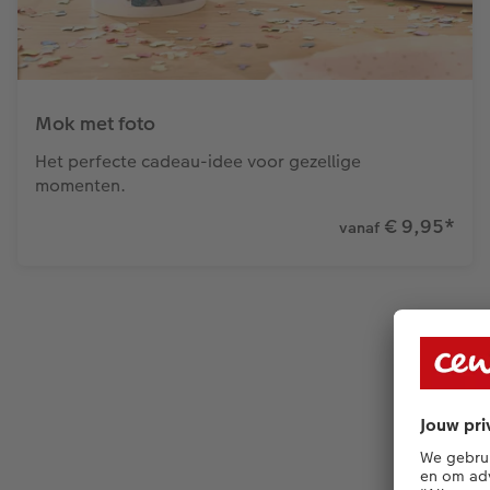
Mok met foto
Het perfecte cadeau-idee voor gezellige
momenten.
€ 9,95
*
vanaf