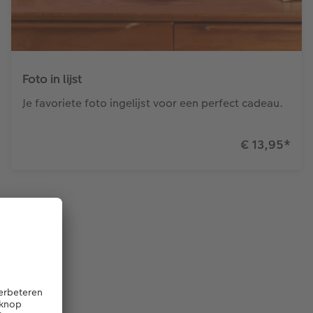
Foto in lijst
Je favoriete foto ingelijst voor een perfect cadeau.
€ 13,95
*