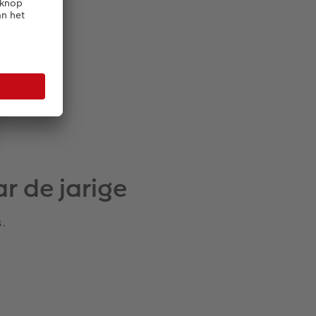
r de jarige
s.