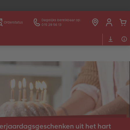
Dagelijks bereikbaar op:
Orderstatus
015 29 56 13
erjaardagsgeschenken uit het hart