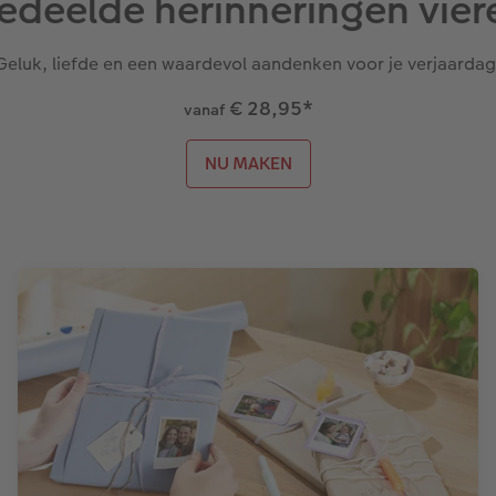
edeelde herinneringen vier
Geluk, liefde en een waardevol aandenken voor je verjaardag
€ 28,95
*
vanaf
NU MAKEN