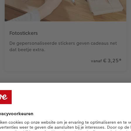
Fotostickers
De gepersonaliseerde stickers geven cadeaus net
dat beetje extra.
€ 3,25
*
vanaf