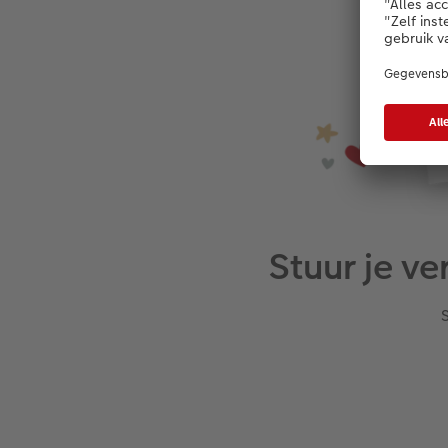
Stuur je v
S