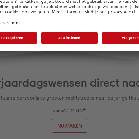
erjaardagswensen direct naa
tuur je persoonlijke groeten rechtstreeks naar de jarige thui
€ 2,85
*
vanaf
NU MAKEN