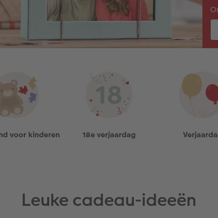
On
d voor kinderen
18e verjaardag
Verjaard
Leuke cadeau-ideeën