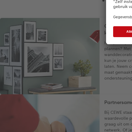
Grote bestel
klanten
Heb je als par
plannen? Met
wanddecorati
kun je jouw cr
laten. Neem c
maat gemaakte
ondersteuning 
Partnersam
Bij CEWE staa
waardevolle p
graag uit om 
netwerk. Of je