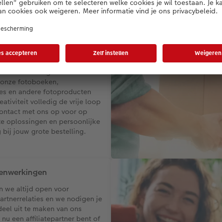
ling voor particuliere
ticuliere klant grootse
 onze fotoboeken,
es en andere fotoproducten
eativiteit volledig de vrije loop
ontact met ons op voor op
 oplossingen en persoonlijke
bij jouw grote bestelling.
enwerkingen
n we altijd open voor
artnerrelaties en we nodigen je
deel uit te maken van ons
 nu een affiliatepartner bent of