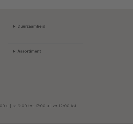
Duurzaamheid
Assortiment
00 u | za 9:00 tot 17:00 u | zo 12:00 tot