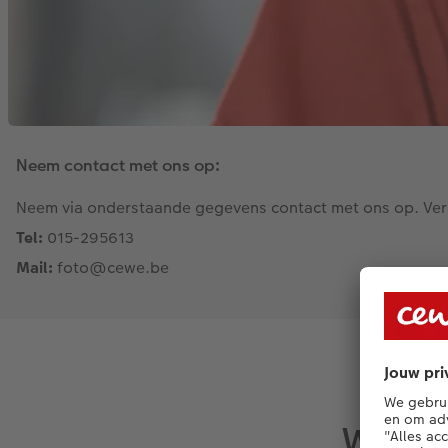
Neem contact met ons op:
Neem via onderstaande gegevens contact met ons op. Verme
Tel:
015-295613
Mail:
foto@cewe.be
Welke