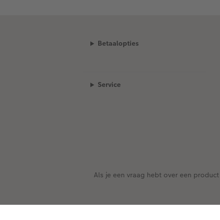
Betaalopties
Service
Als je een vraag hebt over een product