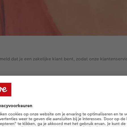
ld dat je een zakelijke klant bent, zodat onze klantenservi
 samenwerkingen bieden w