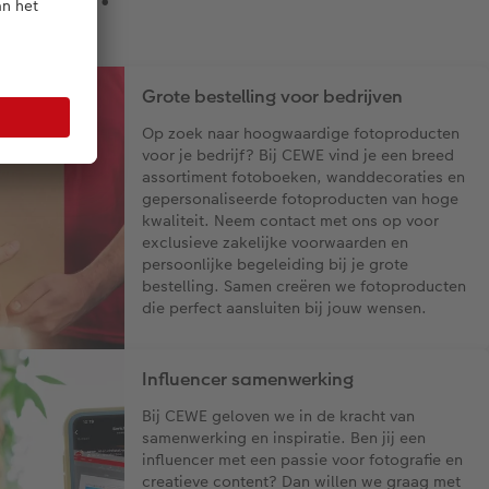
Grote bestelling voor bedrijven
Op zoek naar hoogwaardige fotoproducten
voor je bedrijf? Bij CEWE vind je een breed
assortiment fotoboeken, wanddecoraties en
gepersonaliseerde fotoproducten van hoge
kwaliteit. Neem contact met ons op voor
exclusieve zakelijke voorwaarden en
persoonlijke begeleiding bij je grote
bestelling. Samen creëren we fotoproducten
die perfect aansluiten bij jouw wensen.
Influencer samenwerking
Bij CEWE geloven we in de kracht van
samenwerking en inspiratie. Ben jij een
influencer met een passie voor fotografie en
creatieve content? Dan willen we graag met