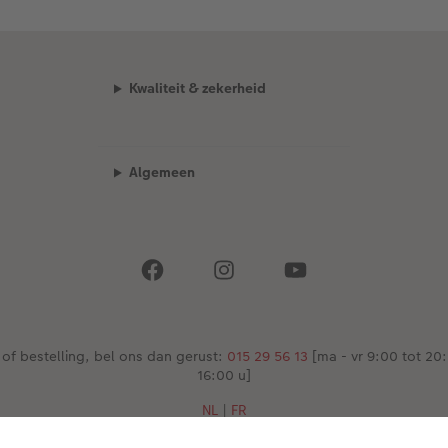
Kwaliteit & zekerheid
Algemeen
 of bestelling, bel ons dan gerust:
015 29 56 13
[ma - vr 9:00 tot 20:
16:00 u]
NL
|
FR