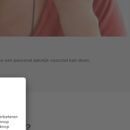
ce een passend zakelijk voorstel kan doen.
e aan?