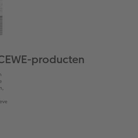
n CEWE-producten
n
e
n,
ieve