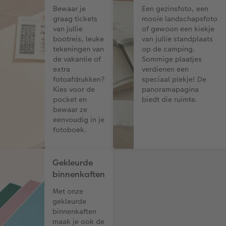
Bewaar je
Een gezinsfoto, een
graag tickets
mooie landschapsfoto
van jullie
of gewoon een kiekje
bootreis, leuke
van jullie standplaats
tekeningen van
op de camping.
de vakantie of
Sommige plaatjes
extra
verdienen een
fotoafdrukken?
speciaal plekje! De
Kies voor de
panoramapagina
pocket en
biedt die ruimte.
bewaar ze
eenvoudig in je
fotoboek.
Gekleurde
binnenkaften
Met onze
gekleurde
binnenkaften
maak je ook de