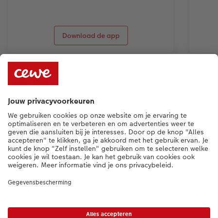
Download de app
Betaalopties
Kwaliteit & zekerheid
Duurzaamheid
Service
Algemeen