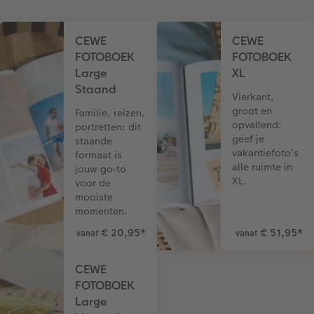
Art Collection
Fotokiosk
CEWE Magazine
CEWE
CEWE
Ontwerpopties
Alle extra's
Tipa Awards
FOTOBOEK
FOTOBOEK
Large
XL
Tips voor fotoboeken
Staand
Vierkant,
groot en
Familie, reizen,
Opslag in CEWE myPhotos
opvallend:
portretten: dit
geef je
staande
vakantiefoto’s
formaat is
alle ruimte in
jouw go‑to
XL.
voor de
mooiste
momenten.
€ 20,95
*
€ 51,95
*
vanaf
vanaf
CEWE
FOTOBOEK
Large