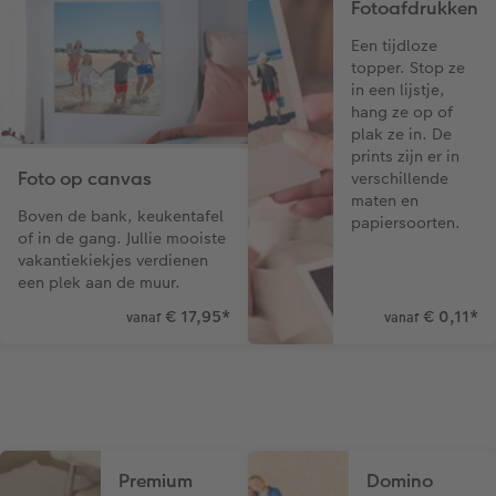
Fotoafdrukken
Een tijdloze
topper. Stop ze
in een lijstje,
hang ze op of
plak ze in. De
prints zijn er in
Foto op canvas
verschillende
maten en
Boven de bank, keukentafel
papiersoorten.
of in de gang. Jullie mooiste
vakantiekiekjes verdienen
een plek aan de muur.
€ 17,95
*
€ 0,11
*
vanaf
vanaf
Premium
Domino