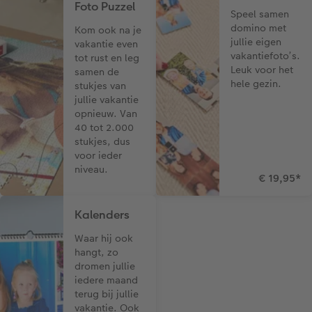
Foto Puzzel
Speel samen
domino met
Kom ook na je
jullie eigen
vakantie even
vakantiefoto’s.
tot rust en leg
Leuk voor het
samen de
hele gezin.
stukjes van
jullie vakantie
opnieuw. Van
40 tot 2.000
stukjes, dus
voor ieder
niveau.
€ 19,95
*
Kalenders
Waar hij ook
hangt, zo
dromen jullie
iedere maand
terug bij jullie
vakantie. Ook