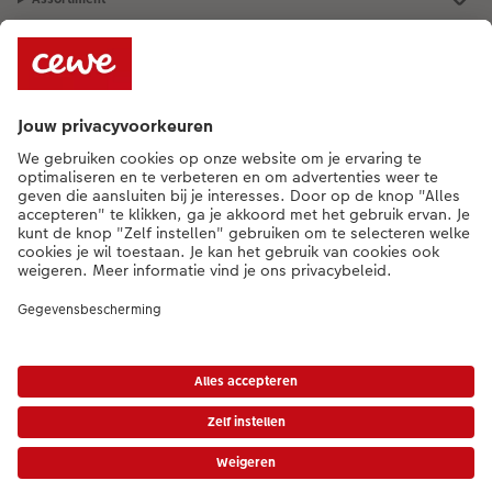
Als je een vraag hebt over een product of bestelling, bel ons dan gerust:
015 29 56 13
[ma - vr 9:00 tot 20:00 u | za 9:00 tot 17:00 u | zo 12:00 tot
16:00 u]
NL
|
FR
* Tenzij anders vermeld, zijn alle vermelde prijzen inclusief btw en exclusief
verwerkings- en verzendkosten.
Prijslijst
|
Algemene voorwaarden
|
Privacy
|
Imprint
|
Toegankelijkheid