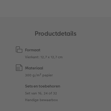
Art Collection
Fotokiosk
CEWE Magazine
Ontwerpopties
Alle extra's
Tipa Awards
Tips voor fotoboeken
Productdetails
Opslag in CEWE myPhotos
Formaat
Vierkant: 12,7 x 12,7 cm
Materiaal
300 g/m² papier
Sets en toebehoren
Set van 16, 24 of 32
Handige bewaarbox