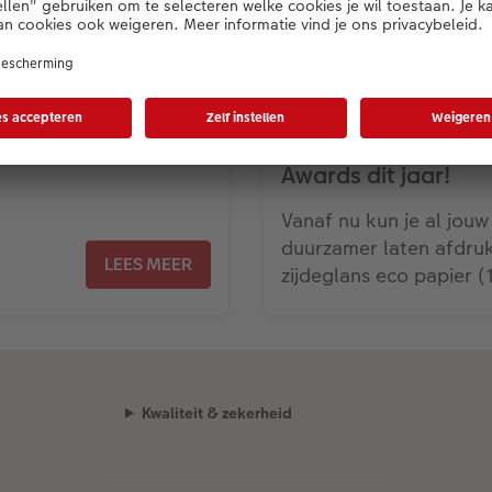
CEWE wint meerdere
Awards dit jaar!
Vanaf nu kun je al jou
duurzamer laten afdruk
LEES MEER
zijdeglans eco papier 
Kwaliteit & zekerheid