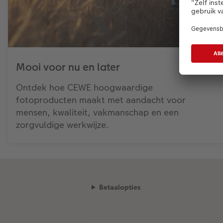
Mooi voor nu en later
Ontdek hoe CEWE hoogwaardige
fotoproducten maakt met aandacht voor
mensen, kwaliteit, vakmanschap en een
zorgvuldige werkwijze.
Betaalopties