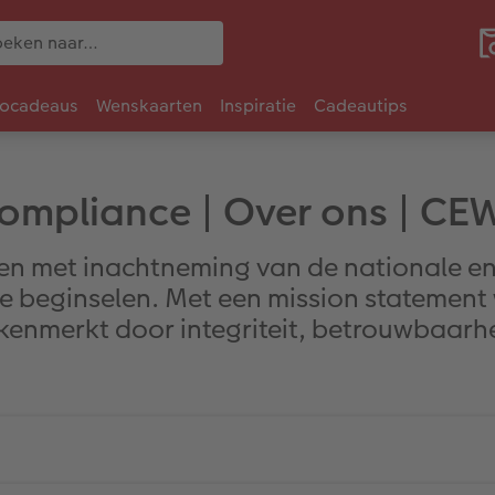
tocadeaus
Wenskaarten
Inspiratie
Cadeautips
ompliance | Over ons | CE
ken met inachtneming van de nationale en
beginselen. Met een mission statement wi
ekenmerkt door integriteit, betrouwbaarh