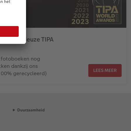
 prestigieuze TIPA
w fotoboeken nog
ken dankzij ons
LEES MEER
(100% gerecycleerd)
Duurzaamheid