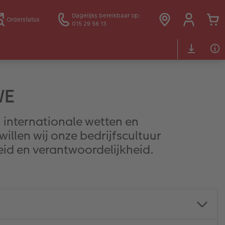
Dagelijks bereikbaar op:
Orderstatus
015 29 56 13
WE
 internationale wetten en
llen wij onze bedrijfscultuur
eid en verantwoordelijkheid.