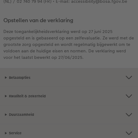
(NL) / 02 740 79 94 (FR) • E-mail: accessibility@bosa.fgov.be
Opstellen van de verklaring
Deze toegankelijkheidsverklaring werd op 27 juni 2025
opgesteld en is gebaseerd op een zelfevaluatie. Ze werd met de
grootste zorg opgesteld en wordt regelmatig bijgewerkt om te
voldoen aan de huidige eisen en normen. De verklaring werd
voor het laatst bewerkt op 27/06/2025.
Betaalopties
Kwaliteit & zekerheid
Duurzaamheid
Service