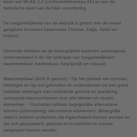
eisen van WCAG 2.2 (conformiteitsniveau AA) en aan de
technische eisen van de EAA-verordening.
Ontwerpopties
Alle extra's
Tipa Awards
De toegankelijkheid van de website is getest met de meest
Tips voor fotoboeken
gangbare browsers (waaronder Chrome, Edge, Safari en
Firefox).
Opslag in CEWE myPhotos
Hieronder hebben we de belangrijkste aspecten samengevat,
onderverdeeld in de vier principes van toegankelijkheid:
waarneembaar, bedienbaar, begrijpelijk en robuust.
Waarneembaar (zicht & gehoor) - Op het gebied van contrast,
lettertype en lay-out gebruiken en ondersteunen we een goed
leesbaar lettertype met voldoende grootte en spatiëring,
voldoende kleurcontrasten voor alle teksten en visuele
elementen. - Illustraties hebben begrijpelijke alternatieve
teksten (uitzondering: decoratieve elementen). Belangrijke
video's hebben ondertitels die ingeschakeld kunnen worden en
die ook gepauzeerd, gestopt en in snelheid en volume
aangepast kunnen worden.