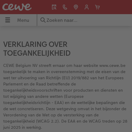
Menu
Menu
Fotoboeken
Foto's
Wanddecoratie
Fotokalenders
Fotocadeaus
Wenskaarten
Inspiratie
Cadeautips
VERKLARING OVER
Fotoboek maken
Foto's bestellen
Alle wanddecoratie
Wandkalenders
Alle fotocadeaus
Alle wenskaarten
Alle inspiratie
Alle cadeautips
TOEGANKELIJKHEID
ie
Large Staand
Foto afdrukken 10x15
Foto op canvas
Afsprakenkalenders
Woondecoratie
Dubbele kaarten
Stedentrip
Snel gemaakt
CEWE Belgium NV streeft ernaar om haar website www.cewe.be
toegankelijk te maken in overeenstemming met de eisen van de
s
Large Liggend
Fotovergrotingen
Foto op premium poster
Bureaukalenders
Puzzels
Ansichtkaarten
Gezinsvakantie
Cadeaus tot €25
wet ter uitvoering van Richtlijn (EU) 2019/882 van het Europees
Parlement en de Raad betreffende de
toegankelijkheidsvoorschriften voor producten en diensten en
Medium
Matte prints
Fotocollage
Agenda's
Drinkbekers
Direct versturen
Jaarboek maken
Cadeaus voor hem
tot wijziging van andere wetten (Europese
toegankelijkheidsrichtlijn - EAA) en de wettelijke bepalingen die
XL
Retro prints
Foto op acrylglas
Verjaardagskalenders
Speelgoed
Menu- en tafelkaarten
Baby & Kind
Cadeaus voor haar
de wet concretiseren. Deze wetgeving omvat in het bijzonder de
Verordening van de Wet op de versterking van de
XXL Staand
Mini retro prints
Foto op aluminium
Papiersoorten
School & Kantoor
Kaart met insteekfoto
Familie
Cadeaus voor grootouders
toegankelijkheid (WCAG 2.2). De EAA en de WCAG treden op 28
juni 2025 in werking.