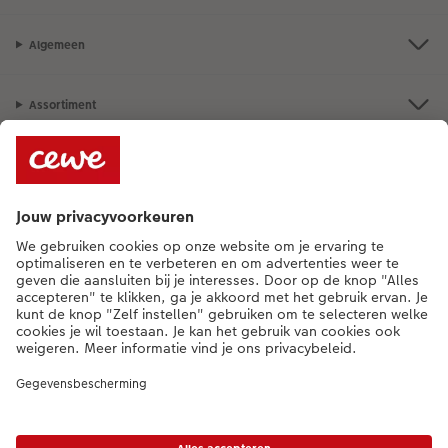
Algemeen
Assortiment
Als je een vraag hebt over een product of bestelling, bel ons dan gerust:
015 29 56 13
[ma - vr 9:00 tot 20:00 u | za 9:00 tot 17:00 u | zo 12:00 tot
16:00 u]
NL
|
FR
* Tenzij anders vermeld, zijn alle vermelde prijzen inclusief btw en exclusief
verwerkings- en verzendkosten.
Prijslijst