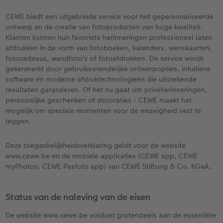
XXL Liggend
Square prints
Foto op galerijprint
Fineline wandkalender
Textiel
Trouwkaarten
Huwelijk
Cadeaus voor kinderen
CEWE biedt een uitgebreide service voor het gepersonaliseerde
ontwerp en de creatie van fotoproducten van hoge kwaliteit.
Compact Liggend
Fine art prints
Foto op forex
Om op te schrijven
Fotomagneten
Babykaarten
Huisdieren
Cadeaus voor dieren
 & App
Klanten kunnen hun favoriete herinneringen professioneel laten
afdrukken in de vorm van fotoboeken, kalenders, wenskaarten,
Compact Vierkant
Mini prints
Foto op hout
Met designs
Telefoonhoesjes
Verjaardagskaarten
Woondecoratietips
Duurzamere cadeaus
fotocadeaus, wandfoto's of fotoafdrukken. De service wordt
en
gekenmerkt door gebruiksvriendelijke ontwerpopties, intuïtieve
Kids
Foto in lijst
Foto op hexxas
Alle extra's
Fotogeschenkbox
Communiekaarten
Fotoboektips
software en moderne afdruktechnologieën die uitstekende
resultaten garanderen. Of het nu gaat om privéherinneringen,
Papiersoorten
Premium poster
Meerluik
CEWE Cadeaubon
Alle thema's
Fotografietips
persoonlijke geschenken of decoraties - CEWE maakt het
mogelijk om speciale momenten voor de eeuwigheid vast te
leggen.
Kaftsoorten
Fotosets
Wanddecoratie in lijst
Art Prints
Met reliëfopdruk
CEWE myPhotos
Deze toegankelijkheidsverklaring geldt voor de website
Mogelijkheden
Fotostickers
Alle extra's
Cadeautips
Webinars
www.cewe.be en de mobiele applicaties (CEWE app, CEWE
myPhotos, CEWE Pasfoto app) van CEWE Stiftung & Co. KGaA.
Reliëfopdruk
Fotobox
Videotutorials
Alle extra's
Pasfoto's maken
Fotowedstrijden
Status van de naleving van de eisen
De website www.cewe.be voldoet grotendeels aan de essentiële
Art Collection
Fotokiosk
CEWE Magazine