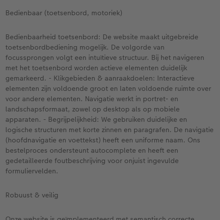
Bedienbaar (toetsenbord, motoriek)
Bedienbaarheid toetsenbord: De website maakt uitgebreide
toetsenbordbediening mogelijk. De volgorde van
focussprongen volgt een intuïtieve structuur. Bij het navigeren
met het toetsenbord worden actieve elementen duidelijk
gemarkeerd. - Klikgebieden & aanraakdoelen: Interactieve
elementen zijn voldoende groot en laten voldoende ruimte over
voor andere elementen. Navigatie werkt in portret- en
landschapsformaat, zowel op desktop als op mobiele
apparaten. - Begrijpelijkheid: We gebruiken duidelijke en
logische structuren met korte zinnen en paragrafen. De navigatie
(hoofdnavigatie en voettekst) heeft een uniforme naam. Ons
bestelproces ondersteunt autocomplete en heeft een
gedetailleerde foutbeschrijving voor onjuist ingevulde
formuliervelden.
Robuust & veilig
Onze website is geïmplementeerd met semantisch correcte