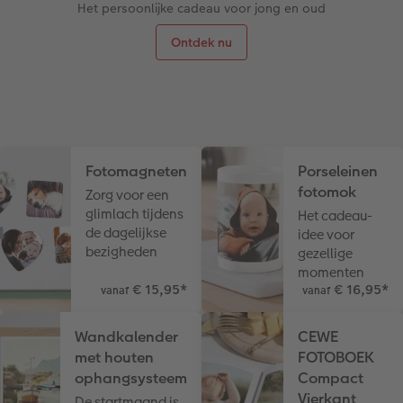
Het persoonlijke cadeau voor jong en oud
Ontdek nu
Fotomagneten
Porseleinen
fotomok
Zorg voor een
glimlach tijdens
Het cadeau-
de dagelijkse
idee voor
bezigheden
gezellige
momenten
€ 15,95
*
€ 16,95
*
vanaf
vanaf
Wandkalender
CEWE
met houten
FOTOBOEK
ophangsysteem
Compact
Vierkant
De startmaand is