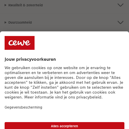
Kwaliteit & zekerheid
Duurzaamheid
Service
Algemeen
Assortiment
Als je een vraag hebt over een product of bestelling, bel ons dan gerust:
015 29 56 13
[ma - vr 9:00 tot 20:00 u | za 9:00 tot 17:00 u | zo 12:00 tot