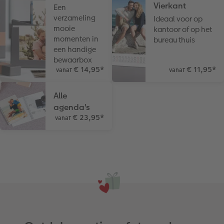
Vierkant
Een
verzameling
Ideaal voor op
mooie
kantoor of op het
momenten in
bureau thuis
een handige
bewaarbox
€ 14,95
*
€ 11,95
*
vanaf
vanaf
Alle
agenda's
€ 23,95
*
vanaf