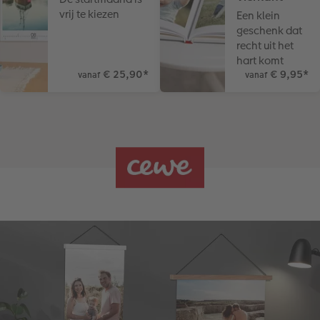
vrij te kiezen
Een klein
geschenk dat
recht uit het
hart komt
€ 25,90
*
€ 9,95
*
vanaf
vanaf