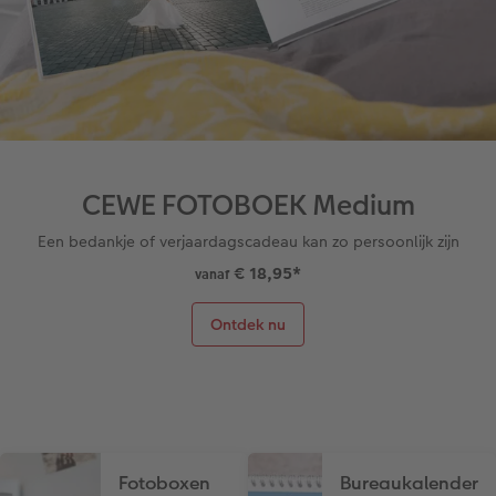
Art Collection
Fotokiosk
CEWE Magazine
Ontwerpopties
Alle extra's
Tipa Awards
Tips voor fotoboeken
Opslag in CEWE myPhotos
CEWE FOTOBOEK Medium
Een bedankje of verjaardagscadeau kan zo persoonlijk zijn
€ 18,95
*
vanaf
Ontdek nu
Fotoboxen
Bureaukalender