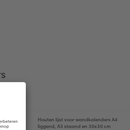
rs
Houten lijst voor wandkalenders A4
liggend, A3 staand en 30x30 cm