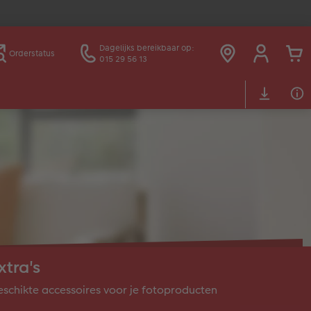
Dagelijks bereikbaar op:
Orderstatus
015 29 56 13
xtra's
schikte accessoires voor je fotoproducten