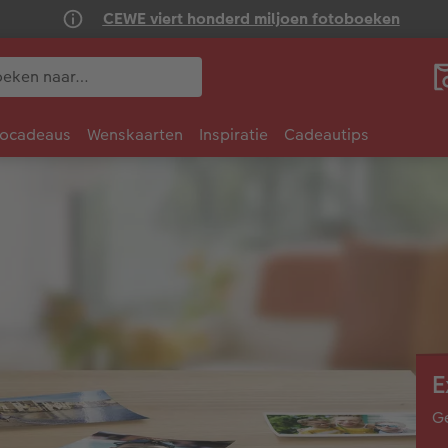
CEWE viert honderd miljoen fotoboeken
tocadeaus
Wenskaarten
Inspiratie
Cadeautips
E
Ge