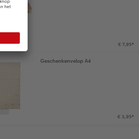
€ 7,95
*
Geschenkenvelop A4
€ 3,95
*