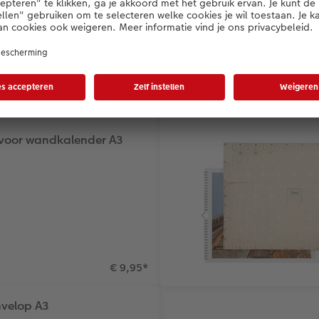
€ 7,95
*
t voor wandkalender A3
€ 9,95
*
velop A3