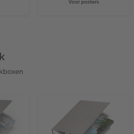
Voor posters
k
nkboxen