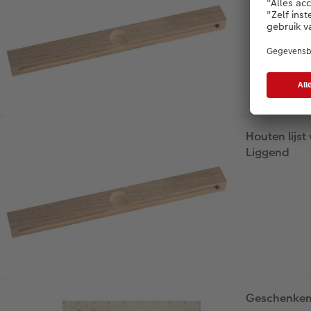
Houten lijs
Liggend
Geschenken