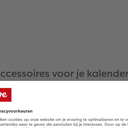
ccessoires voor je kalende
Maak van je fotokalender iets speciaals
t voor wandkalender A4