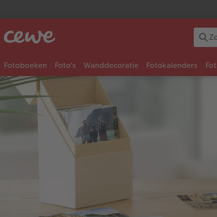
Fotoboeken
Foto's
Wanddecoratie
Fotokalenders
Fo