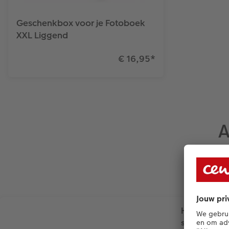
Geschenkbox voor je Fotoboek
XXL Liggend
€ 16,95
*
A
Houten lijs
staand