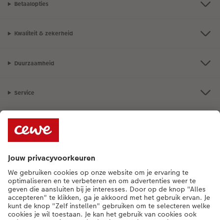
Betaalopties
Kwaliteit & zekerheid
Duurzaamheid
Service
Algemeen
Assortiment