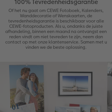
100% Tevredenheidsgarantie
Art Collection
Fotokiosk
CEWE Magazine
Of het nu gaat om CEWE Fotoboek, Kalenders,
Wanddecoratie of Wenskaarten, de
Ontwerpopties
Alle extra's
Tipa Awards
tevredenheidsgarantie is beschikbaar voor alle
CEWE-fotoproducten. Als u, ondanks de juiste
afhandeling, binnen een maand na ontvangst een
Tips voor fotoboeken
reden vindt om niet tevreden te zijn, neem dan
contact op met onze klantenservice. Samen met u
Opslag in CEWE myPhotos
vinden we de beste oplossing.