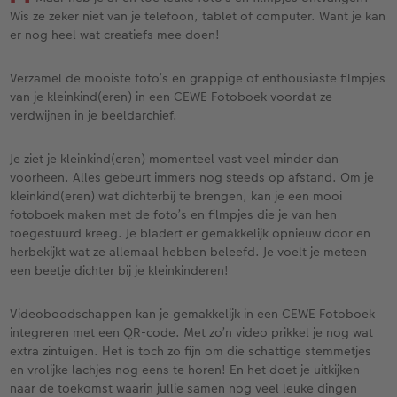
XXL Liggend
Square prints
Foto op galerijprint
Fineline wandkalender
Textiel
Trouwkaarten
Huwelijk
Cadeaus voor kinderen
Wis ze zeker niet van je telefoon, tablet of computer. Want je kan
er nog heel wat creatiefs mee doen!
Compact Liggend
Fine art prints
Foto op forex
Om op te schrijven
Fotomagneten
Babykaarten
Huisdieren
Cadeaus voor dieren
 & App
Verzamel de mooiste foto’s en grappige of enthousiaste filmpjes
Compact Vierkant
Mini prints
Foto op hout
Met designs
Telefoonhoesjes
Verjaardagskaarten
Woondecoratietips
Duurzamere cadeaus
van je kleinkind(eren) in een CEWE Fotoboek voordat ze
en
verdwijnen in je beeldarchief.
Kids
Foto in lijst
Foto op hexxas
Alle extra's
Fotogeschenkbox
Communiekaarten
Fotoboektips
Je ziet je kleinkind(eren) momenteel vast veel minder dan
Papiersoorten
Premium poster
Meerluik
CEWE Cadeaubon
Alle thema's
Fotografietips
voorheen. Alles gebeurt immers nog steeds op afstand. Om je
kleinkind(eren) wat dichterbij te brengen, kan je een mooi
fotoboek maken met de foto’s en filmpjes die je van hen
Kaftsoorten
Fotosets
Wanddecoratie in lijst
Art Prints
Met reliëfopdruk
CEWE myPhotos
toegestuurd kreeg. Je bladert er gemakkelijk opnieuw door en
herbekijkt wat ze allemaal hebben beleefd. Je voelt je meteen
Mogelijkheden
Fotostickers
Alle extra's
Cadeautips
Webinars
een beetje dichter bij je kleinkinderen!
Reliëfopdruk
Fotobox
Videotutorials
Videoboodschappen kan je gemakkelijk in een CEWE Fotoboek
integreren met een QR-code. Met zo’n video prikkel je nog wat
Alle extra's
Pasfoto's maken
Fotowedstrijden
extra zintuigen. Het is toch zo fijn om die schattige stemmetjes
en vrolijke lachjes nog eens te horen! En het doet je uitkijken
naar de toekomst waarin jullie samen nog veel leuke dingen
Art Collection
Fotokiosk
CEWE Magazine