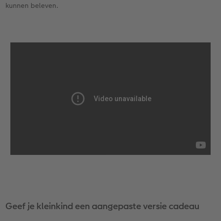
kunnen beleven.
Ontwerpopties
Alle extra's
Tipa Awards
Tips voor fotoboeken
Opslag in CEWE myPhotos
Geef je kleinkind een aangepaste versie cadeau