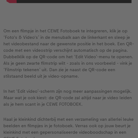
Om een filmpje in het CEWE Fotoboek te integreren, klik je op
‘Foto's & Video's’ in de menubalk aan de linkerkant en sleep je
het videobestand naar de gewenste positie in het boek. Een QR-
code met een videostrip verschijnt automatisch op de pagina.
Dubbelklik op de QR-code om het ‘Edit Video’-menu te openen.
Als je geen zwarte filmstrip wilt - zoals in ons voorbeeld - vink je
‘Filmstrip tekenen’ uit. Dan zie je naast de QR-code een
stilstaand beeld uit je video-opname.
In het ‘Edit video’-scherm zijn nog meer aanpassingen mogelijk.
Maar wat je ook kiest: de QR-code zal altijd naar je video leiden
als je hem scant in je CEWE FOTOBOEK.
Haal je kleinkind dichterbij met een verzameling van allerlei leuke
beelden en filmpjes in je fotoboek. Verras ook op jouw beurt je
kleinkind met een gepersonaliseerde videoboodschap in een