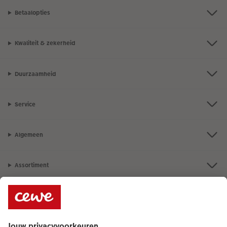
Betaalopties
Kwaliteit & zekerheid
Duurzaamheid
Service
Algemeen
Assortiment