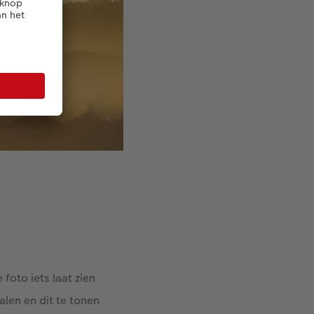
foto iets laat zien
alen en dit te tonen