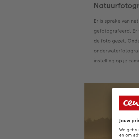
Natuurfotogr
Er is sprake van na
gefotografeerd. Er
de foto gezet. Ond
onderwaterfotograf
instelling op je cam