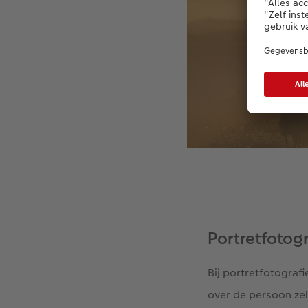
Portretfotogr
Bij portretfotograf
over de persoon zel