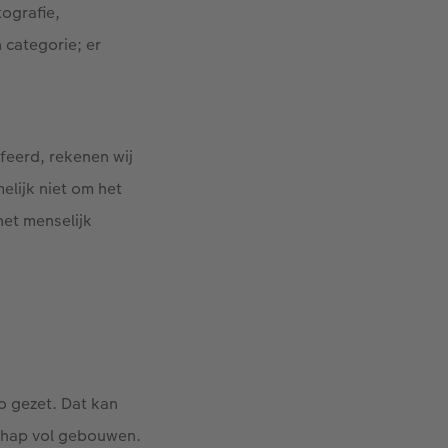
tografie,
 categorie; er
feerd, rekenen wij
elijk niet om het
het menselijk
o gezet. Dat kan
schap vol gebouwen.