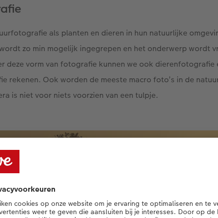
afie
tuurfotografie als planten en dieren in hun natuurlijke omge
 wordt zo min mogelijk ingegrepen en het onderwerp wordt vr
er deze vorm van fotografie kunnen we ook dierenfotografie 
ie rekenen. Ook worden de meeste macro foto’s in de natuu
era is niet voor niets voorzien van een tulpje.