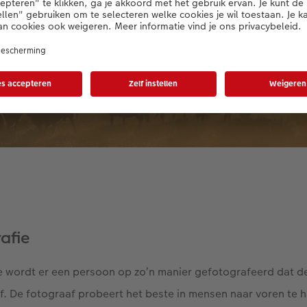
afie
ie wordt er een persoon op zo’n manier gefotografeerd dat de 
f. De fotograaf probeert het beste in mensen naar voren te h