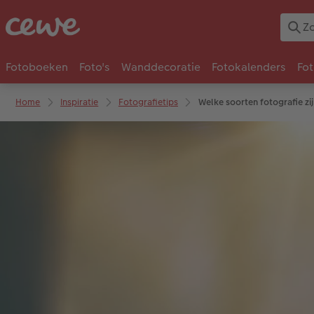
Fotoboeken
Foto's
Wanddecoratie
Fotokalenders
Fo
Home
Inspiratie
Fotografietips
Welke soorten fotografie zij