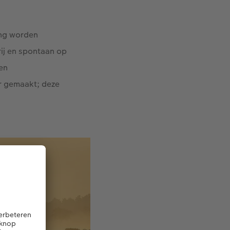
ving worden
ij en spontaan op
en
r gemaakt; deze