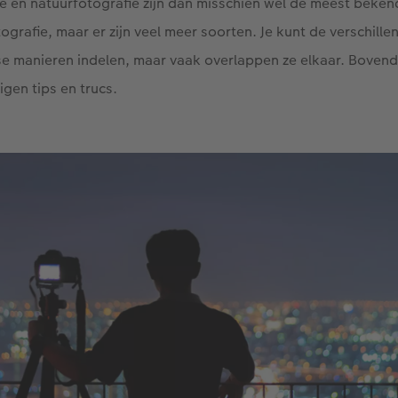
ie en natuurfotografie zijn dan misschien wel de meest beken
ografie, maar er zijn veel meer soorten. Je kunt de verschill
se manieren indelen, maar vaak overlappen ze elkaar. Bovend
eigen tips en trucs.