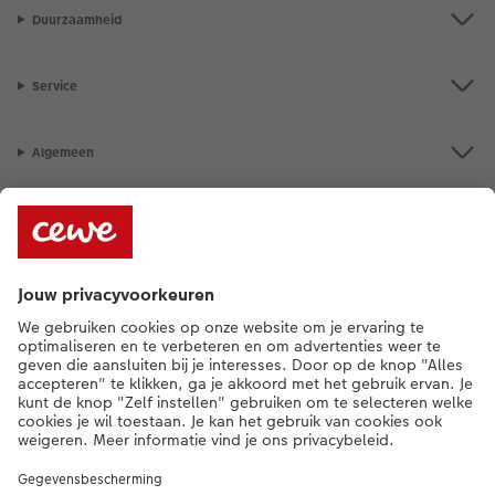
Duurzaamheid
Service
Algemeen
Assortiment
Als je een vraag hebt over een product of bestelling, bel ons dan gerust:
015 29 56 13
[ma - vr 9:00 tot 20:00 u | za 9:00 tot 17:00 u | zo 12:00 tot
16:00 u]
NL
|
FR