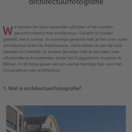
architectuurfotografie
XXL Liggend
Square prints
Foto op galerijprint
Fineline wandkalender
Textiel
Trouwkaarten
Huwelijk
Cadeaus voor kinderen
Compact Liggend
Fine art prints
Foto op forex
Om op te schrijven
Fotomagneten
Babykaarten
Huisdieren
Cadeaus voor dieren
 & App
W
e kunnen de deur nauwelijks uitlopen of we worden
Compact Vierkant
Mini prints
Foto op hout
Met designs
Telefoonhoesjes
Verjaardagskaarten
Woondecoratietips
Duurzamere cadeaus
geconfronteerd met architectuur. Geliefd of minder
en
geliefd, het is overal. In sommige gevallen heb je het over oude
Kids
Foto in lijst
Foto op hexxas
Alle extra's
Fotogeschenkbox
Communiekaarten
Fotoboektips
architectuur zoals de Renaissance. Denk alleen al aan de vele
paleizen in Frankrijk. In andere gevallen heb je het weer over
ultramoderne bouwwerken zoals het Guggenheim museum in
Papiersoorten
Premium poster
Meerluik
CEWE Cadeaubon
Alle thema's
Fotografietips
Bilbao. In dit blog geven we een aantal handige tips voor het
fotograferen van architectuur.
Kaftsoorten
Fotosets
Wanddecoratie in lijst
Art Prints
Met reliëfopdruk
CEWE myPhotos
Mogelijkheden
Fotostickers
Alle extra's
Cadeautips
Webinars
1. Wat is architectuurfotografie?
Reliëfopdruk
Fotobox
Videotutorials
Alle extra's
Pasfoto's maken
Fotowedstrijden
Art Collection
Fotokiosk
CEWE Magazine