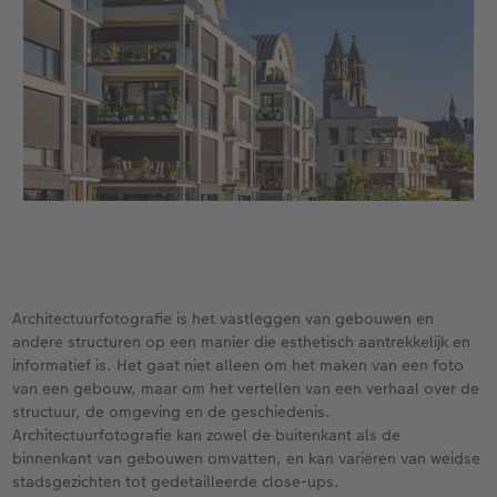
Ontwerpopties
Alle extra's
Tipa Awards
Tips voor fotoboeken
Opslag in CEWE myPhotos
Architectuurfotografie is het vastleggen van gebouwen en
andere structuren op een manier die esthetisch aantrekkelijk en
informatief is. Het gaat niet alleen om het maken van een foto
van een gebouw, maar om het vertellen van een verhaal over de
structuur, de omgeving en de geschiedenis.
Architectuurfotografie kan zowel de buitenkant als de
binnenkant van gebouwen omvatten, en kan variëren van weidse
stadsgezichten tot gedetailleerde close-ups.