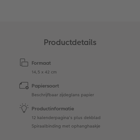
Art Collection
Fotokiosk
CEWE Magazine
Ontwerpopties
Alle extra's
Tipa Awards
Tips voor fotoboeken
Productdetails
Opslag in CEWE myPhotos
Formaat
14,5 x 42 cm
Papiersoort
Beschrijfbaar zijdeglans papier
Productinformatie
12 kalenderpagina's plus dekblad
Spiraalbinding met ophanghaakje