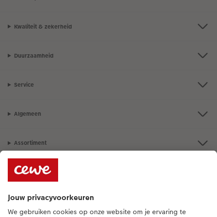
Kwaliteit & zekerheid
Duurzaamheid
Service
Algemeen
Assortiment