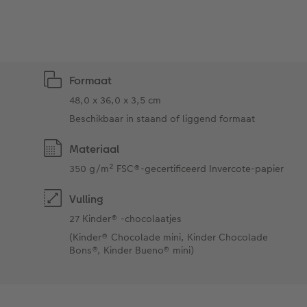
Art Collection
Fotokiosk
CEWE Magazine
Ontwerpopties
Alle extra's
Tipa Awards
Formaat
Tips voor fotoboeken
48,0 x 36,0 x 3,5 cm
Beschikbaar in staand of liggend formaat
Opslag in CEWE myPhotos
Materiaal
350 g/m² FSC®-gecertificeerd Invercote-papier
Vulling
27 Kinder® -chocolaatjes
(Kinder® Chocolade mini, Kinder Chocolade
Bons®, Kinder Bueno® mini)