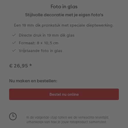
Foto in glas
XXL Liggend
Square prints
Foto op galerijprint
Fineline wandkalender
Textiel
Trouwkaarten
Huwelijk
Cadeaus voor kinderen
Stijlvolle decoratie met je eigen foto's
Een 19 mm dik pronkstuk met speciale dieptewerking.
Compact Liggend
Fine art prints
Foto op forex
Om op te schrijven
Fotomagneten
Babykaarten
Huisdieren
Cadeaus voor dieren
 & App
Directe druk in 19 mm dik glas
Compact Vierkant
Mini prints
Foto op hout
Met designs
Telefoonhoesjes
Verjaardagskaarten
Woondecoratietips
Duurzamere cadeaus
Formaat: 8 × 10,5 cm
en
Vrijstaande foto in glas
Kids
Foto in lijst
Foto op hexxas
Alle extra's
Fotogeschenkbox
Communiekaarten
Fotoboektips
€ 26,95
*
Papiersoorten
Premium poster
Meerluik
CEWE Cadeaubon
Alle thema's
Fotografietips
Nu maken en bestellen:
Kaftsoorten
Fotosets
Wanddecoratie in lijst
Art Prints
Met reliëfopdruk
CEWE myPhotos
Mogelijkheden
Fotostickers
Alle extra's
Cadeautips
Webinars
Reliëfopdruk
Fotobox
Videotutorials
In de volgende stap tonen we de verwachte levertijd,
afhankelijk van hoe je jouw fotoproduct samenstelt.
Alle extra's
Pasfoto's maken
Fotowedstrijden