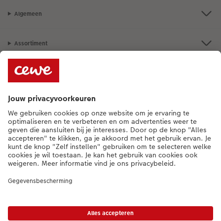
Algemeen
Assortiment
Als je een vraag hebt over een product of bestelling, bel ons dan gerust:
015 29 56 13
[ma - vr 9:00 tot 20:00 u | za 9:00 tot 17:00 u | zo 12:00 tot
16:00 u]
NL
|
FR
* Tenzij anders vermeld, zijn alle vermelde prijzen inclusief btw en exclusief
verwerkings- en verzendkosten.
Prijslijst
|
Algemene voorwaarden
|
Privacy
|
Imprint
|
Toegankelijkheid