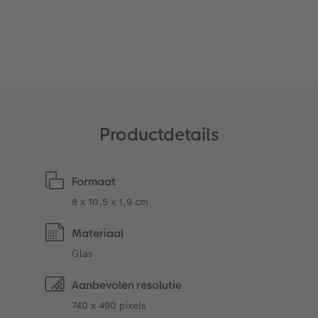
Art Collection
Fotokiosk
CEWE Magazine
Ontwerpopties
Alle extra's
Tipa Awards
Tips voor fotoboeken
Opslag in CEWE myPhotos
Productdetails
Formaat
8 x 10,5 x 1,9 cm
Materiaal
Glas
Aanbevolen resolutie
740 x 490 pixels