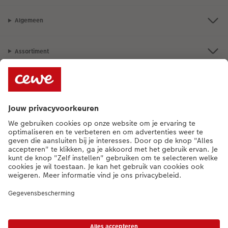
Algemeen
Assortiment
Als je een vraag hebt over een product of bestelling, bel ons dan gerust:
015 29 56 13
[ma - vr 9:00 tot 20:00 u | za 9:00 tot 17:00 u | zo 12:00 tot
16:00 u]
NL
|
FR
* Tenzij anders vermeld, zijn alle vermelde prijzen inclusief btw en exclusief
verwerkings- en verzendkosten.
Prijslijst