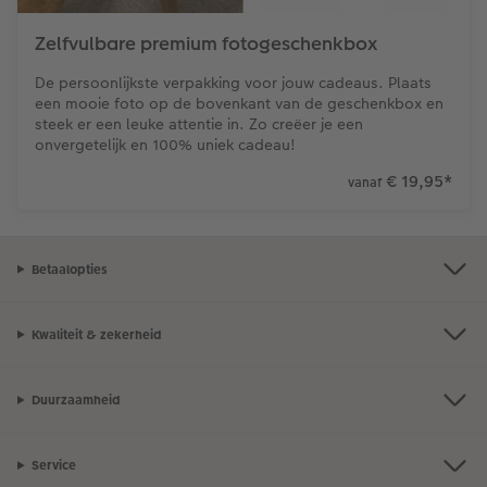
Art Collection
Fotokiosk
CEWE Magazine
Zelfvulbare premium fotogeschenkbox
De persoonlijkste verpakking voor jouw cadeaus. Plaats
Ontwerpopties
Alle extra's
Tipa Awards
een mooie foto op de bovenkant van de geschenkbox en
steek er een leuke attentie in. Zo creëer je een
Tips voor fotoboeken
onvergetelijk en 100% uniek cadeau!
€ 19,95
*
vanaf
Opslag in CEWE myPhotos
Betaalopties
Kwaliteit & zekerheid
Duurzaamheid
Service