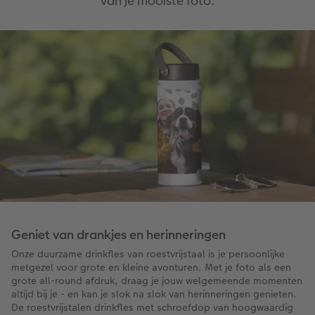
van je mooiste foto.
Geniet van drankjes en herinneringen
Onze duurzame drinkfles van roestvrijstaal is je persoonlijke
metgezel voor grote en kleine avonturen. Met je foto als een
grote all-round afdruk, draag je jouw welgemeende momenten
altijd bij je - en kan je slok na slok van herinneringen genieten.
De roestvrijstalen drinkfles met schroefdop van hoogwaardig