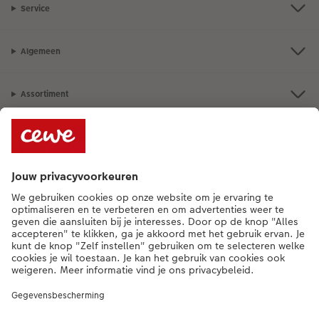
Service
Algemeen
Assortiment
Als je een vraag hebt over een product of bestelling, bel ons dan gerust:
015 29 56 13
[ma - vr 9:00 tot 20:00 u | za 9:00 tot 17:00 u | zo 12:00 tot
16:00 u]
NL
|
FR