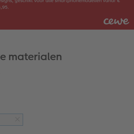
signs, geschikt voor alle smartphonemodellen vanaf €
,95.
e materialen
!