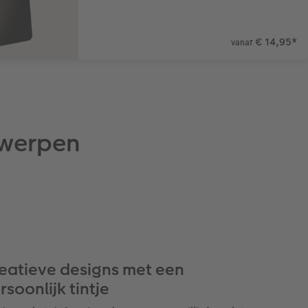
€ 14,95
*
vanaf
twerpen
eatieve designs met een
rsoonlijk tintje