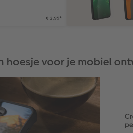
€ 2,95
*
en hoesje voor je mobiel on
Cr
pe