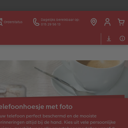
Dagelijks bereikbaar op:
Orderstatus
015 29 56 13
elefoonhoesje met foto
uw telefoon perfect beschermd en de mooiste
rinneringen altijd bij de hand. Kies uit vele persoonlijke