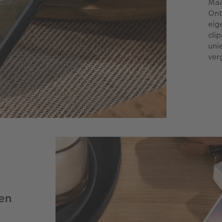
Maa
Ont
eig
cli
uni
ver
ven