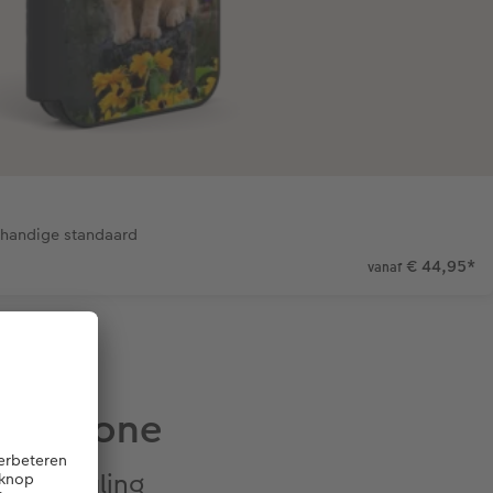
 handige standaard
€ 44,95
*
vanaf
martphone
 uitstraling