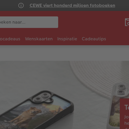
CEWE viert honderd miljoen fotoboeken
tocadeaus
Wenskaarten
Inspiratie
Cadeautips
T
Jo
he