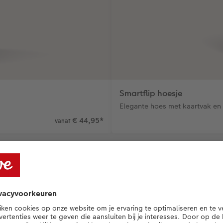
Smartflip hoesje
Elegante hoes met kaartvak en
€ 44,95
*
vanaf
nde accessoires voor je s
ssoires voor meer gemak, bescherming en