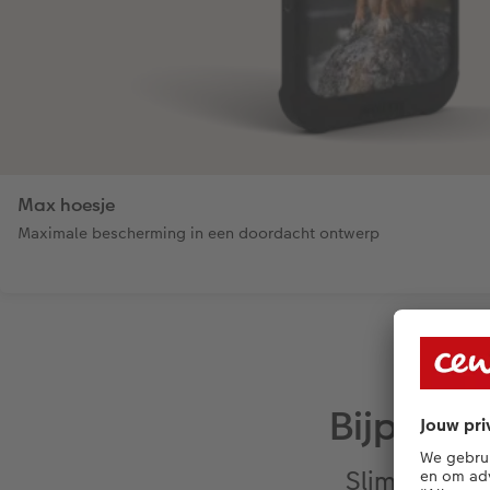
Max hoesje
Maximale bescherming in een doordacht ontwerp
Bijpasse
Slimme acce