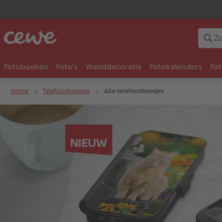
Fotoboeken
Foto's
Wanddecoratie
Fotokalenders
Fo
Home
Telefoonhoesjes
Alle telefoonhoesjes