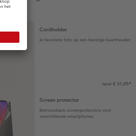
Cardholder
Je favoriete foto op een handige kaarthouder
€ 31,95
*
vanaf
Screen protector
Betrouwbare screenprotectors voor
verschillende smartphones