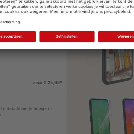
oonhouder voor elk avontuur
€ 24,95
*
vanaf
ijke details om je hoesje te
n