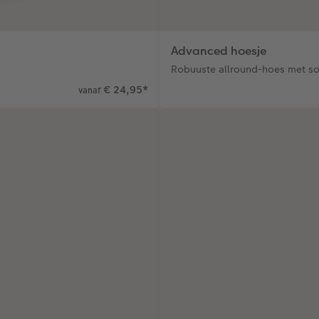
Advanced hoesje
Robuuste allround-hoes met s
€ 24,95
*
vanaf