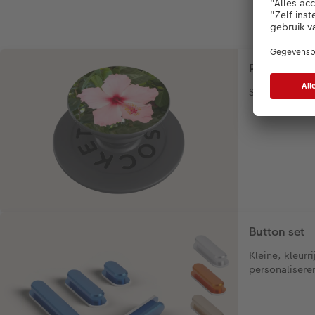
PopGrip
Stevige telef
Button set
Kleine, kleurr
personalisere