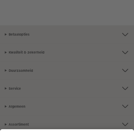
Betaalopties
Kwaliteit & zekerheid
Duurzaamheid
Service
Algemeen
Assortiment