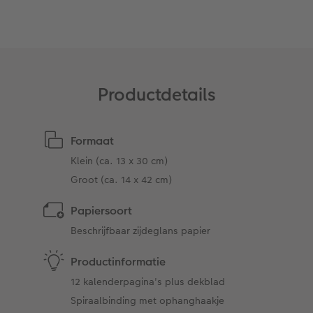
Art Collection
Fotokiosk
CEWE Magazine
Ontwerpopties
Alle extra's
Tipa Awards
Tips voor fotoboeken
Productdetails
Opslag in CEWE myPhotos
Formaat
Klein (ca. 13 x 30 cm)
Groot (ca. 14 x 42 cm)
Papiersoort
Beschrijfbaar zijdeglans papier
Productinformatie
12 kalenderpagina's plus dekblad
Spiraalbinding met ophanghaakje