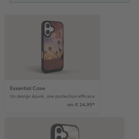
Accessoires
Créez votre photo d'identité
Magazine CEWE
Art Collection
Borne photo
Tipa Awards
Modes de commande
Accessoires
Conseils pour vos livres photos
CEWE MYPHOTOS
Essential Case
Un design épuré, une protection efficace
€ 24,95
*
dès