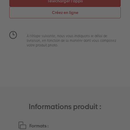
Accessoires
Créez votre photo d'identité
Magazine CEWE
Art Collection
Borne photo
Tipa Awards
À l'étape suivante, nous vous indiquons le délai de
Modes de commande
Accessoires
livraison, en fonction de la manière dont vous composez
votre produit photo.
Conseils pour vos livres photos
CEWE MYPHOTOS
Informations produit :
Formats :