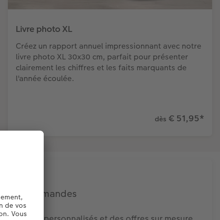
Livre photo XL
Créez un rapport annuel impressionnant avec notre
livre photo XL 30x30 cm, parfait pour présenter
clairement les chiffres et les faits marquants de
l'année écoulée.
€ 51,95
*
dès
osses commandes
 conseils personnalisés et des offres sur mesure