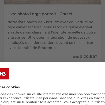
Livre photo Large portrait - Carnet
Notre livre photo de 21x28 cm avec couverture de
type cahier est idéal pour servir de guide élégant
afin de définir clairement l'identité visuelle de votre
entreprise. Utile pour l'intégration de nouveaux
employés ou aider des tiers devant se familiariser
avec l'identité de l'entreprise.
€ 20,95
*
dès
Avantages des gr
Nous proposons des