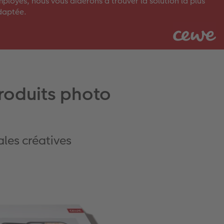
ployés, nous vous aiderons à trouver la solution la plus
daptée.
roduits photo
les créatives