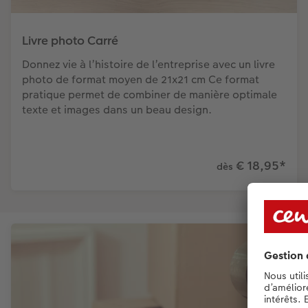
Livre photo Carré
Donnez vie à l’histoire de l’entreprise avec un livre
photo de format moyen de 21x21 cm Ce format
pratique permet de combiner de manière optimale
texte et images dans un beau design.
€ 18,95
*
dès