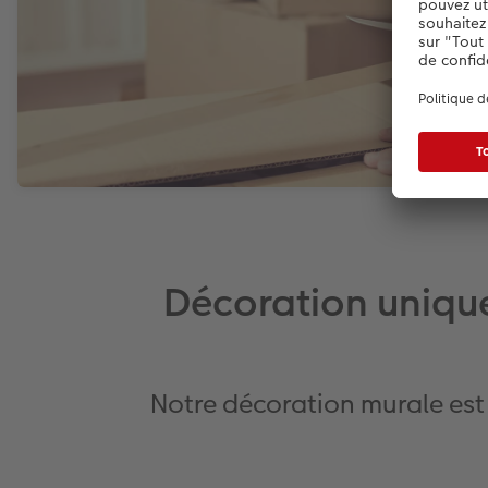
Décoration uniqu
Notre décoration murale est