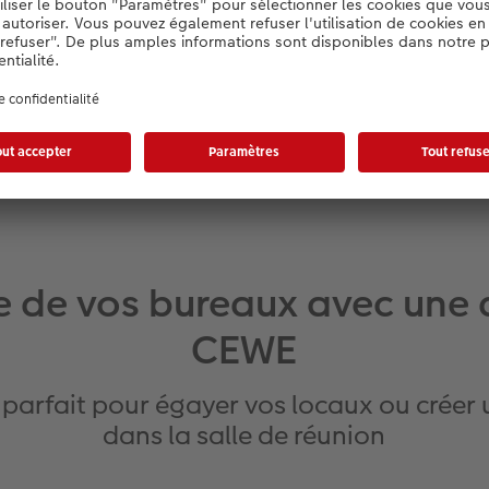
pour les commande
peut faire pour vo
différents choix.
e de vos bureaux avec une 
CEWE
 parfait pour égayer vos locaux ou crée
dans la salle de réunion