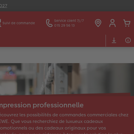
2027
Service client 7J/7
Suivi de commande
015 29 56 13
mpression professionnelle
couvrez les possibilités de commandes commerciales chez
WE. Que vous recherchiez de luxueux cadeaux
omotionnels ou des cadeaux originaux pour vos