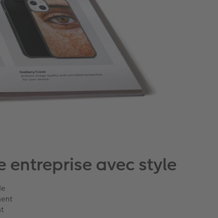
 entreprise avec style
de
nent
nt