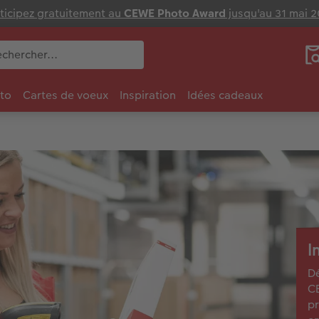
ticipez gratuitement au
CEWE Photo Award
jusqu'au 31 mai 
to
Cartes de voeux
Inspiration
Idées cadeaux
I
Dé
CE
pr