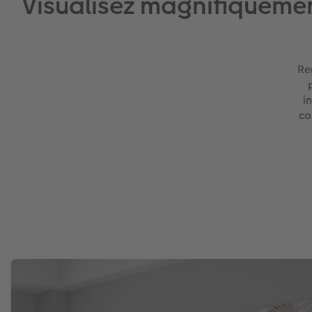
Visualisez magnifiquemen
Re
i
co