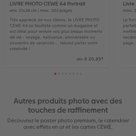
LIVRE PHOTO CEWE A4 Portrait
Livr
env. 21x28 cm | max. 202 pages
max. 
Très apprécié de nos clients, le LIVRE PHOTO
Le for
CEWE A4 se feuillète comme un magazine et
parfai
est idéal pour revivre vos plus beaux moments
mettre
de vie : voyage, naissance, anniversaire ou
vacanc
souvenirs de vacances... laissez parler votre
page, 
créativité !
€ 20,95
*
dès
Autres produits photo avec des
touches de raffinement
Découvrez le poster photo premium, le calendrier
avec effets en or et les cartes CEWE.