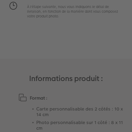
Art Collection
Borne photo
Tipa Awards
À l'étape suivante, nous vous indiquons le délai de
livraison, en fonction de la manière dont vous composez
votre produit photo.
Modes de commande
Accessoires
Conseils pour vos livres photos
CEWE MYPHOTOS
Informations produit :
Format :
Carte personnalisable des 2 côtés : 10 x
14 cm
Photo personnalisable sur 1 côté : 8 x 11
cm