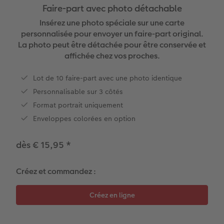
Faire-part avec photo détachable
x
XXL Panorama
Tirages photo rétro carré
Tableau photo prestige
Calendrier mural Fineline
Textiles
Faire-part de mariage
Mariage
Pour les enfants
Insérez une photo spéciale sur une carte
personnalisée pour envoyer un faire-part original.
A5 Panorama
Tirages fine art
Photo sur carton mousse
À annoter
Photo magnets
Faire-part de naissance
Animaux
Pour les animaux
La photo peut être détachée pour être conservée et
affichée chez vos proches.
Petit Carré
Marque-page photo
Photo sur bois
Modèles créatifs
Coques smartphones
Faire-part d'anniversaire
Conséils décoration murale
Cadeaux plus durables
Lot de 10 faire-part avec une photo identique
Personnalisable sur 3 côtés
Bébé
Tirage photo encadré
hexxas
Accessoires
Boîte cadeau
Faire-part de communion
Conseils pour votre livre photo
Format portrait uniquement
Types de papier
Poster photo premium
Polyptyque
Bon cadeau CEWE
Tous les thèmes
Conseils pour la photographie
Enveloppes colorées en option
Types de couvertures
Lots de photos
Décoration murale encadrée
Tirages créatifs
Effet relief
CEWE myPhotos
dès € 15,95
*
Possibilités
Autocollants photo
Accessoires
Idées cadeaux
Tutoriels
Créez et commandez :
Effet relief
Boîte photo souvenirs
Concours photo
Accessoires
Créez votre photo d'identité
Magazine CEWE