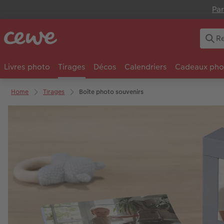
Par
Livres photo
Tirages
Décos
Calendriers
Cadeaux pho
Home
Tirages
Boîte photo souvenirs