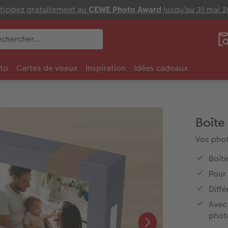
ticipez gratuitement au
CEWE Photo Award
jusqu'au 31 mai 
to
Cartes de voeux
Inspiration
Idées cadeaux
Boîte
Vos phot
Boît
Pour 
Diffé
Avec 
phot