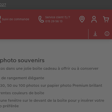
2027
Service client 7J/7
Suivi de commande
015 29 56 13
 photo souvenirs
os dans une jolie boîte cadeau à offrir ou à conserver
e de rangement élégante
30, 50 ou 100 photos sur papier photo Premium brillant
rentes couleurs de boîte
une fenêtre sur le devant de la boîte pour y insérer votre
o préférée