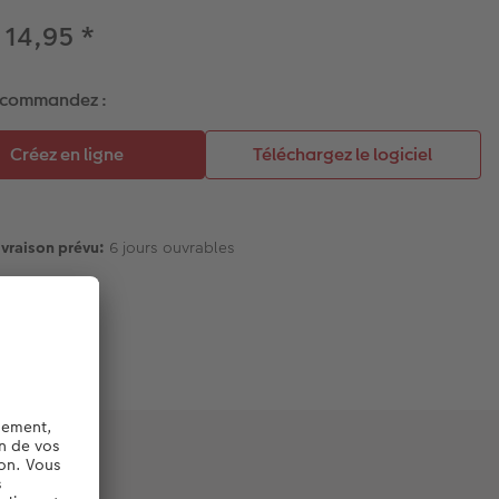
 14,95
*
 commandez :
ivraison prévu:
6 jours ouvrables