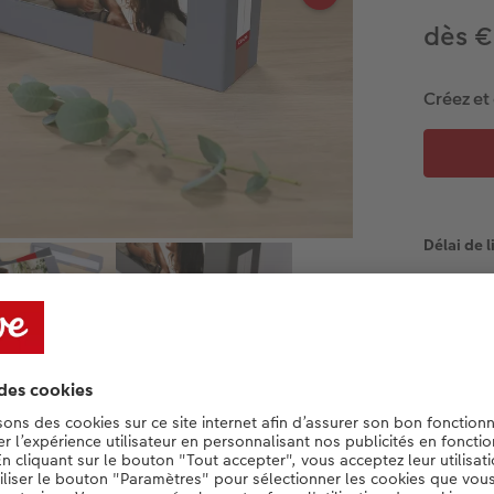
dès €
Créez et
Délai de l
Informations produit :