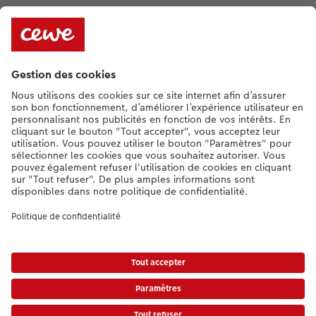
Assortiment
**Besoin d'aide ou d'un conseil pour créer votre produit ?
015 29 56 13
[Lu-Ve : 9:00 - 20:00h | Sa : 9.00 - 17:00h | Di : 12.00 - 16:00h]
FR
|
NL
* Le prix de vente incluant la TVA (frais d'expédition supplémentaires)
Liste des prix.
|
Conditions générales
|
Protection des données
|
Mentions légales
|
Accessibilité