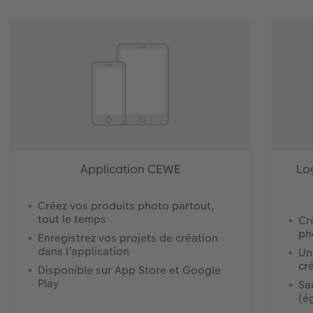
Application CEWE
Lo
Créez vos produits photo partout,
tout le temps
Cr
ph
Enregistrez vos projets de création
dans l’application
Un
cr
Disponible sur App Store et Google
Play
Sa
(é