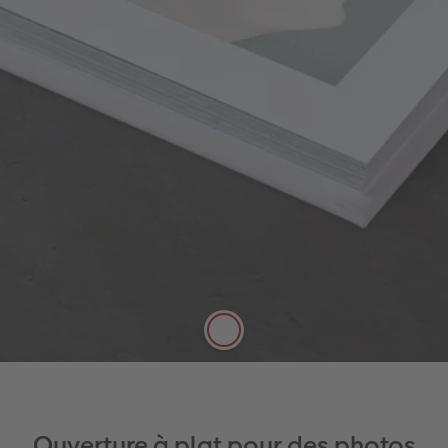
Papier photo mat Premium
Avec un toucher lisse et soyeux, le papier photo
Mat Premium révèle chaque détail de vos photos
avec la plus grande fidélité, offrant un rendu
exceptionnel à votre LIVRE PHOTO CEWE.
Papier photo certifié FSC® (370 g/m2)
Développement photo traditionnel
Ouverture à plat pour vos photos
panoramiques
Formats disponibles : A5 Panorama,
Carré, A4 Portrait, A4 Panorama, XL, XXL
Panorama
Jusqu'à 130 pages
Ouverture à plat pour des photos