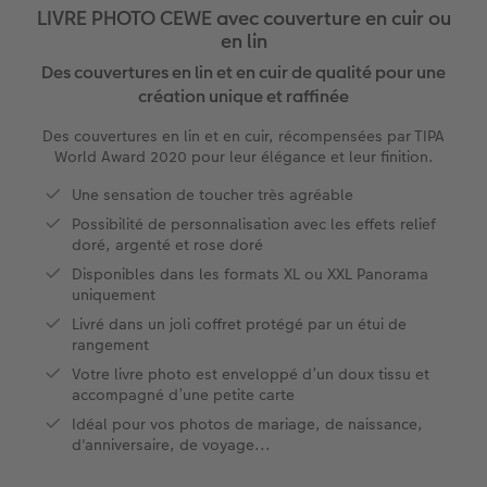
LIVRE PHOTO CEWE avec couverture en cuir ou
en lin
x
XXL Panorama
Tirages photo rétro carré
Tableau photo prestige
Calendrier mural Fineline
Textiles
Faire-part de mariage
Mariage
Pour les enfants
Des couvertures en lin et en cuir de qualité pour une
création unique et raffinée
A5 Panorama
Tirages fine art
Photo sur carton mousse
À annoter
Photo magnets
Faire-part de naissance
Animaux
Pour les animaux
Des couvertures en lin et en cuir, récompensées par TIPA
Petit Carré
Marque-page photo
Photo sur bois
Modèles créatifs
Coques smartphones
Faire-part d'anniversaire
Conséils décoration murale
Cadeaux plus durables
World Award 2020 pour leur élégance et leur finition.
Une sensation de toucher très agréable
Bébé
Tirage photo encadré
hexxas
Accessoires
Boîte cadeau
Faire-part de communion
Conseils pour votre livre photo
Possibilité de personnalisation avec les effets relief
doré, argenté et rose doré
Types de papier
Poster photo premium
Polyptyque
Bon cadeau CEWE
Tous les thèmes
Conseils pour la photographie
Disponibles dans les formats XL ou XXL Panorama
uniquement
Types de couvertures
Lots de photos
Décoration murale encadrée
Tirages créatifs
Effet relief
CEWE myPhotos
Livré dans un joli coffret protégé par un étui de
rangement
Possibilités
Autocollants photo
Accessoires
Idées cadeaux
Tutoriels
Votre livre photo est enveloppé d’un doux tissu et
accompagné d’une petite carte
Effet relief
Boîte photo souvenirs
Concours photo
Idéal pour vos photos de mariage, de naissance,
d'anniversaire, de voyage...
Accessoires
Créez votre photo d'identité
Magazine CEWE