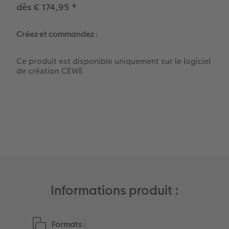
dès € 174,95
*
Art Collection
Borne photo
Tipa Awards
Créez et commandez :
Modes de commande
Accessoires
Conseils pour vos livres photos
CEWE MYPHOTOS
Informations produit :
Formats :