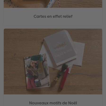
Art Collection
Borne photo
Tipa Awards
Cartes en effet relief
Modes de commande
Accessoires
Conseils pour vos livres photos
CEWE MYPHOTOS
Nouveaux motifs de Noël