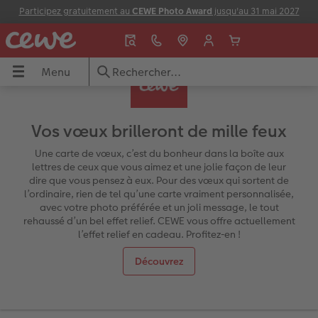
Participez gratuitement au
CEWE Photo Award
jusqu'au 31 mai 2027
Menu
Menu
Livres photo
Tirages
Décos
Calendriers
Cadeaux photo
Cartes de voeux
Inspiration
Idées cadeaux
Vos vœux brilleront de mille feux
Albums photo
Impression photo
Toutes les décos
Calendriers muraux
Tous les cadeaux photo
Toutes les cartes
Toute l'inspiration
Toutes les idées cadeaux
Une carte de vœux, c’est du bonheur dans la boîte aux
lettres de ceux que vous aimez et une jolie façon de leur
A4 Portrait
Impression photo 10x15 cm
Photo sur toile
Calendriers de planning
Maison & Décoration
Cartes doubles
Escapade en ville
Conception rapide
dire que vous pensez à eux. Pour des vœux qui sortent de
l’ordinaire, rien de tel qu’une carte vraiment personnalisée,
avec votre photo préférée et un joli message, le tout
A4 Panorama
Agrandissement photo
Poster photo premium
Calendriers de bureau
Puzzles
Cartes postales classiques
Vacances en famille
Cadeaux jusqu'à 25€
rehaussé d’un bel effet relief. CEWE vous offre actuellement
l’effet relief en cadeau. Profitez-en !
to
Carré
Tirages photo sur papier recyclé
Pêle-mêle photo
Agendas
Tasses & Mugs
A expédition directe
Livre de l'année
Pour les hommes
Découvrez
ux
XL
Tirages photo rétro
Photo sur plexi
Calendriers des anniversaires
Jeux
Menus & cartes de table
Bébé & enfant
Pour les femmes
XXL Portrait
Tirages photo mini
Photo sur aluminium
Papier photo
École & Bureau
Faire-part avec photo détachable
Famille
Pour les grand-parents