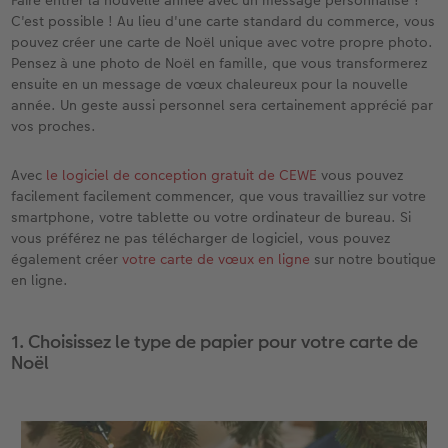
Faire entrer la nouvelle année avec un message personnalisé ?
x
XXL Panorama
Tirages photo rétro carré
Tableau photo prestige
Calendrier mural Fineline
Textiles
Faire-part de mariage
Mariage
Pour les enfants
C'est possible ! Au lieu d'une carte standard du commerce, vous
pouvez créer une carte de Noël unique avec votre propre photo.
A5 Panorama
Tirages fine art
Photo sur carton mousse
À annoter
Photo magnets
Faire-part de naissance
Animaux
Pour les animaux
Pensez à une photo de Noël en famille, que vous transformerez
ensuite en un message de vœux chaleureux pour la nouvelle
Petit Carré
Marque-page photo
Photo sur bois
Modèles créatifs
Coques smartphones
Faire-part d'anniversaire
Conséils décoration murale
Cadeaux plus durables
année. Un geste aussi personnel sera certainement apprécié par
vos proches.
Bébé
Tirage photo encadré
hexxas
Accessoires
Boîte cadeau
Faire-part de communion
Conseils pour votre livre photo
Avec
le logiciel de conception gratuit de CEWE
vous pouvez
facilement facilement commencer, que vous travailliez sur votre
Types de papier
Poster photo premium
Polyptyque
Bon cadeau CEWE
Tous les thèmes
Conseils pour la photographie
smartphone, votre tablette ou votre ordinateur de bureau. Si
vous préférez ne pas télécharger de logiciel, vous pouvez
Types de couvertures
Lots de photos
Décoration murale encadrée
Tirages créatifs
Effet relief
CEWE myPhotos
également créer
votre carte de vœux en ligne
sur notre boutique
en ligne.
Possibilités
Autocollants photo
Accessoires
Idées cadeaux
Tutoriels
1. Choisissez le type de papier pour votre carte de
Effet relief
Boîte photo souvenirs
Concours photo
Noël
Accessoires
Créez votre photo d'identité
Magazine CEWE
Art Collection
Borne photo
Tipa Awards