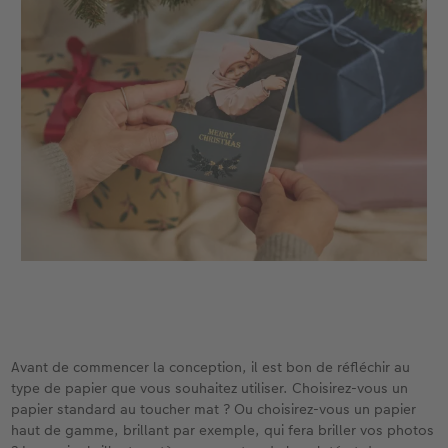
Modes de commande
Accessoires
Conseils pour vos livres photos
CEWE MYPHOTOS
Avant de commencer la conception, il est bon de réfléchir au
type de papier que vous souhaitez utiliser. Choisirez-vous un
papier standard au toucher mat ? Ou choisirez-vous un papier
haut de gamme, brillant par exemple, qui fera briller vos photos