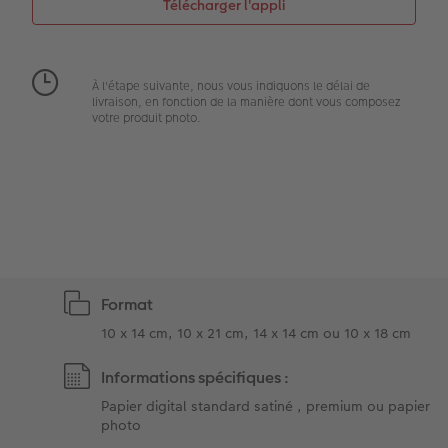
Accessoires
Créez votre photo d'identité
Magazine CEWE
À l'étape suivante, nous vous indiquons le délai de
Art Collection
Borne photo
Tipa Awards
livraison, en fonction de la manière dont vous composez
votre produit photo.
Modes de commande
Accessoires
Conseils pour vos livres photos
CEWE MYPHOTOS
Format
10 x 14 cm, 10 x 21 cm, 14 x 14 cm ou 10 x 18 cm
Informations spécifiques :
Papier digital standard satiné , premium ou papier
photo