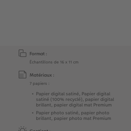
Accessoires
Créez votre photo d'identité
Magazine CEWE
Art Collection
Borne photo
Tipa Awards
Modes de commande
Accessoires
Format :
Conseils pour vos livres photos
Échantillons de 16 x 11 cm
CEWE MYPHOTOS
Matériaux :
7 papiers :
Papier digital satiné, Papier digital
satiné (100% recyclé), papier digital
brillant, papier digital mat Premium
Papier photo satiné, papier photo
brillant, papier photo mat Premium