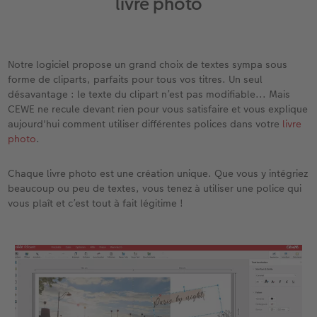
livre photo
x
XXL Panorama
Tirages photo rétro carré
Tableau photo prestige
Calendrier mural Fineline
Textiles
Faire-part de mariage
Mariage
Pour les enfants
A5 Panorama
Tirages fine art
Photo sur carton mousse
À annoter
Photo magnets
Faire-part de naissance
Animaux
Pour les animaux
Notre logiciel propose un grand choix de textes sympa sous
Petit Carré
Marque-page photo
Photo sur bois
Modèles créatifs
Coques smartphones
Faire-part d'anniversaire
Conséils décoration murale
Cadeaux plus durables
forme de cliparts, parfaits pour tous vos titres. Un seul
désavantage : le texte du clipart n’est pas modifiable... Mais
Bébé
Tirage photo encadré
hexxas
Accessoires
Boîte cadeau
Faire-part de communion
Conseils pour votre livre photo
CEWE ne recule devant rien pour vous satisfaire et vous explique
aujourd'hui comment utiliser différentes polices dans votre
livre
photo
.
Types de papier
Poster photo premium
Polyptyque
Bon cadeau CEWE
Tous les thèmes
Conseils pour la photographie
Chaque livre photo est une création unique. Que vous y intégriez
Types de couvertures
Lots de photos
Décoration murale encadrée
Tirages créatifs
Effet relief
CEWE myPhotos
beaucoup ou peu de textes, vous tenez à utiliser une police qui
vous plaît et c’est tout à fait légitime !
Possibilités
Autocollants photo
Accessoires
Idées cadeaux
Tutoriels
Effet relief
Boîte photo souvenirs
Concours photo
Accessoires
Créez votre photo d'identité
Magazine CEWE
Art Collection
Borne photo
Tipa Awards